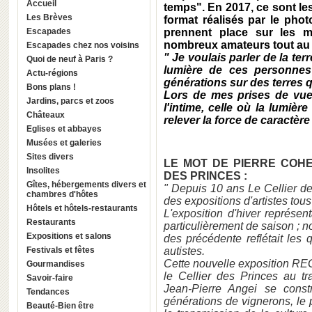
Accueil
temps". En 2017, ce sont le
Les Brèves
format réalisés par le pho
Escapades
prennent place sur les m
nombreux amateurs tout au 
Escapades chez nos voisins
" Je voulais parler de la ter
Quoi de neuf à Paris ?
lumière de ces personnes
Actu-régions
générations sur des terres qu
Bons plans !
Lors de mes prises de vues
Jardins, parcs et zoos
l'intime, celle où la lumièr
Châteaux
relever la force de caractère 
Eglises et abbayes
Musées et galeries
Sites divers
LE MOT DE PIERRE COH
Insolites
DES PRINCES :
Gîtes, hébergements divers et
" Depuis 10 ans Le Cellier des
chambres d'hôtes
des expositions d'artistes tous
Hôtels et hôtels-restaurants
L'exposition d'hiver représen
Restaurants
particulièrement de saison ; n
Expositions et salons
des précédente reflétait les 
Festivals et fêtes
autistes.
Cette nouvelle exposition
Gourmandises
le Cellier des Princes au tr
Savoir-faire
Jean-Pierre Angei se const
Tendances
générations de vignerons, le pèr
Beauté-Bien être