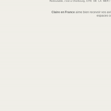
Redoutable, c'est à Cherbourg, CITE DE LA MER
/
Claire en France
aime bien recevoir vos avis
espaces c