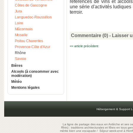
références de vins et alcool
Côtes de Gascogne
une série d'activités ludiques 
Jura
terroir.
Languedoc-Roussillon
Loire
Mâconnais
Moselle
Commentaire (0) -
Laisser 
Poitou Charentes
<< article précédent
Provence-Côte d'Azur
Rhône
Savoie
Bières
Alcools (à consommer avec
modération)
Météo
Mentions légales
Hébergement & Support L
La ligne de partage des eaux en Ardèche et ses oe
Rhin) : traditions architecturales et fêtes en tous ge
mérite bien une escapade
/
Séjour week-end à Honf