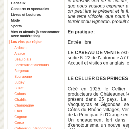
la transmission de la culture,
Cadeaux
que nous voulons exprimer av
Concerts et spectacles
on peut lire le présent et le f
Livres et Lectures
une terre viticole, que nous l
Mode
terroir et du vigneron, produit c
Sports
En pratique :
Vins et alcools (à consommer
avec modération)
Les vins par région
Entrée libre
Ardèche
LE CAVEAU DE VENTE
est 
Alsace
sortie N°22 de l'autoroute A
Beaujolais
Accueil et visites en anglais
Bordeaux et alentours
Bergerac
Bourgogne
LE CELLIER DES PRINCES
Bugey
Buzet
Créé en 1925, le Cellier
producteurs de Châteauneuf-d
Cahors
présent dans 25 pays. La 
Chablis
Vacqueyras et Gigondas, s
Champagne
Côtes-du-Rhône villages, Ven
Cher
de la Principauté d'Orange en
Cognac
Un engagement fort dans l
Corse
d'œnotourisme, un nouvel es
Coteaux du Vendomois