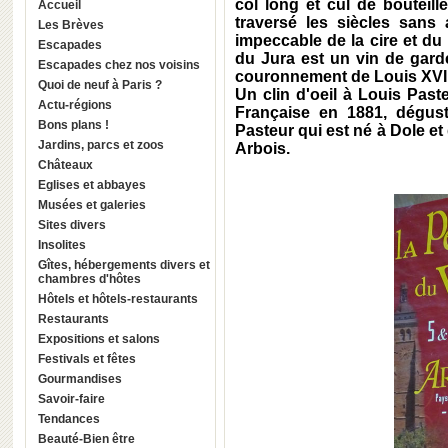
col long et cul de bouteill
Accueil
traversé les siècles sans 
Les Brèves
impeccable de la cire et du
Escapades
du Jura est un vin de gard
Escapades chez nos voisins
couronnement de Louis XVI 
Quoi de neuf à Paris ?
Un clin d'oeil à Louis Past
Actu-régions
Française en 1881, dégust
Bons plans !
Pasteur qui est né à Dole et
Jardins, parcs et zoos
Arbois.
Châteaux
Eglises et abbayes
Musées et galeries
Sites divers
Insolites
Gîtes, hébergements divers et
chambres d'hôtes
Hôtels et hôtels-restaurants
Restaurants
Expositions et salons
Festivals et fêtes
Gourmandises
Savoir-faire
Tendances
Beauté-Bien être