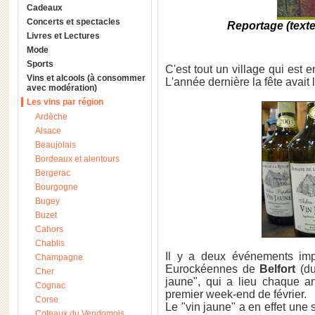
Cadeaux
Concerts et spectacles
Reportage (texte
Livres et Lectures
Mode
Sports
C'est tout un village qui est 
Vins et alcools (à consommer
L'année dernière la fête avait 
avec modération)
Les vins par région
Ardèche
Alsace
Beaujolais
Bordeaux et alentours
Bergerac
Bourgogne
Bugey
Buzet
Cahors
Chablis
Il y a deux événements imp
Champagne
Eurockéennes de
Belfort
(du
Cher
jaune", qui a lieu chaque an
Cognac
premier week-end de février.
Corse
Le "vin jaune" a en effet une 
Coteaux du Vendomois