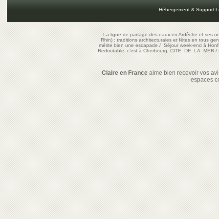
Hébergement & Support L
La ligne de partage des eaux en Ardèche et ses oe
Rhin) : traditions architecturales et fêtes en tous ge
mérite bien une escapade
/
Séjour week-end à Honf
Redoutable, c'est à Cherbourg, CITE DE LA MER
/
Claire en France
aime bien recevoir vos avis
espaces c