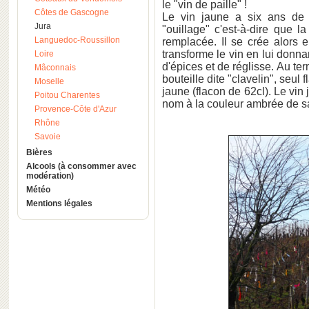
le "vin de paille" !
Côtes de Gascogne
Le vin jaune a six ans de v
Jura
"ouillage" c'est-à-dire que l
Languedoc-Roussillon
remplacée. Il se crée alors 
transforme le vin en lui donna
Loire
d'épices et de réglisse. Au te
Mâconnais
bouteille dite "clavelin", seul
Moselle
jaune (flacon de 62cl). Le vin
Poitou Charentes
nom à la couleur ambrée de 
Provence-Côte d'Azur
Rhône
Savoie
Bières
Alcools (à consommer avec
modération)
Météo
Mentions légales