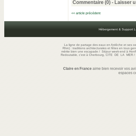
Commentaire (0) -
Laisser 
<< article précédent
Hébergement & Support L
La ligne de partage des eaux en Ardèche et ses oe
Rhin) : traditions architecturales et fêtes en tous ge
mérite bien une escapade
/
Séjour week-end à Honf
Redoutable, c'est à Cherbourg, CITE DE LA MER
/
Claire en France
aime bien recevoir vos avis
espaces c