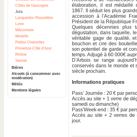
élaboration, il est médaillé 
Côtes de Gascogne
1867. Il séduit les plus gra
Jura
accession à l'Académie Fran
Languedoc-Roussillon
Président de la République F
Loire
Quelques décennies plus ta
Mâconnais
dégustation, dans laquelle, le
Moselle
véritable gage de qualité, e
Poitou Charentes
bouchon et cire des bouteill
Provence-Côte d'Azur
son potentiel de garde et con
temps. Adjugé à 60 000€ aupr
Rhône
D'Arbois se range aujourd'
Savoie
conservés dans le monde et s
Bières
siècle prochain.
Alcools (à consommer avec
modération)
Informations pratiques
Météo
Mentions légales
Pass' Journée : 20 € par pers
Accès au site + 1 verre de dég
samedi ou dimanche)
Pass'Week-end : 35 € par pe
Accès au site + 2 verres de 
jour.