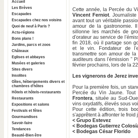
Accueil
Les Brèves
Cette année, la Percée du Vi
Escapades
Vincent Ferniot
. Journaliste
Escapades chez nos voisins
avant tout un véritable passi
amour de la gastronomie. I
Quoi de neuf à Paris ?
sillonne les marchés de gros
Actu-régions
d'orateur au service de l'émis
Bons plans !
fin 2018, où il partage son go
Jardins, parcs et zoos
et le vin. Fondateur de l'
Châteaux
transmettre son amour de la 
Eglises et abbayes
auditeurs dans l'émission " 
Musées et galeries
février prochains, lors de la 
Sites divers
Insolites
Les vignerons de Jerez inv
Gîtes, hébergements divers et
chambres d'hôtes
Pour la première fois, un stan
Hôtels et hôtels-restaurants
Percée du Vin Jaune. Tout
Frontera
, située au Sud-Oue
Restaurants
vins oxydatifs, élevés sous voi
Expositions et salons
Pour cette édition, trois 
Festivals et fêtes
s'apprêtent à affronter le froid
Gourmandises
<
Grupo Estevez
Savoir-faire
< Bodegas Gutierrez Colosí
Tendances
< Bodegas César Florido
Beauté-Bien être