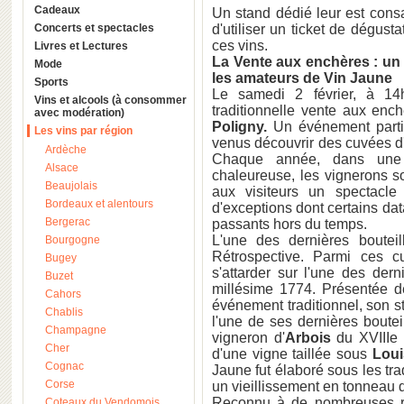
Cadeaux
Un stand dédié leur est consac
Concerts et spectacles
d'utiliser un ticket de dégust
ces vins.
Livres et Lectures
La Vente aux enchères : un 
Mode
les amateurs de Vin Jaune
Sports
Le samedi 2 février, à 1
Vins et alcools (à consommer
traditionnelle vente aux enc
avec modération)
Poligny.
Un événement partic
Les vins par région
venus découvrir des cuvées d'
Ardèche
Chaque année, dans une 
Alsace
chaleureuse, les vignerons so
Beaujolais
aux visiteurs un spectacle 
Bordeaux et alentours
d'exceptions dont certains dat
Bergerac
passants hors du temps.
L'une des dernières boute
Bourgogne
Rétrospective. Parmi ces cu
Bugey
s'attarder sur l'une des der
Buzet
millésime 1774. Présentée d
Cahors
événement traditionnel, son s
Chablis
l'une de ses dernières boutei
Champagne
vigneron d'
Arbois
du XVIIIe 
Cher
d'une vigne taillée sous
Lou
Cognac
Jaune fut élaboré sous les tr
Corse
un vieillissement en tonneau 
Reconnu à de nombreuses re
Coteaux du Vendomois