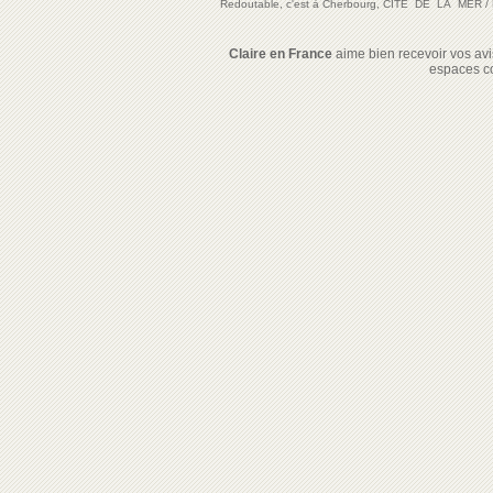
Redoutable, c'est à Cherbourg, CITE DE LA MER
/
Claire en France
aime bien recevoir vos avis
espaces c