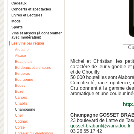
Cadeaux
Concerts et spectacles
Livres et Lectures
Mode
Sports
Vins et alcools (à consommer
avec modération)
Les vins par région
Cu
Ardèche
Alsace
Michel et Christian, les petit
Beaujolais
caractère de leur vignoble et 
Bordeaux et alentours
et de Chouilly.
Bergerac
50 000 bouteilles sont élabo
Bourgogne
Complexité, race, opulence, 
Bugey
Cru donnent à la gamme des
Buzet
aromatique et une couleur inéd
Cahors
Chablis
http:
Champagne
Champagne GOSSET BRA
Cher
23 boulevard de Lattre de Tas
Cognac
gosset-brabant@wanadoo.fr
Corse
03 26 55 17 42
Coteaux du Vendomois