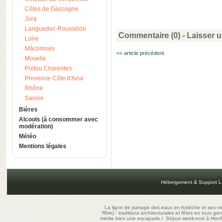
Côtes de Gascogne
Jura
Languedoc-Roussillon
Commentaire (0) -
Laisser 
Loire
Mâconnais
<< article précédent
Moselle
Poitou Charentes
Provence-Côte d'Azur
Rhône
Savoie
Bières
Alcools (à consommer avec
modération)
Météo
Mentions légales
Hébergement & Support L
La ligne de partage des eaux en Ardèche et ses oe
Rhin) : traditions architecturales et fêtes en tous ge
mérite bien une escapade
/
Séjour week-end à Honf