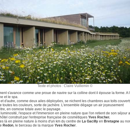
Texte et photos : Claire Vuillemin ©
ment s'avance comme une proue de navire sur la colline dont il épouse la forme. A l
ne et le spa.
 et d'autre, comme deux ailes déployées, se nichent les chambres aux toits couvert
de toutes les couleurs, sorte de jachère. L'ensemble dégage un air joyeusement
re, en osmose totale avec le paysage.
a luminosité, l'espace et l'immersion en pleine nature que l'on retient de son séjour a
hôtel construit par l'entreprise française de cosmétiques
Yves Rocher.
es là en pleine nature à moins d'un km du centre de
La Gacilly
en
Bretagne
au no
de
Redo
n
, le berceau de la marque
Yves Rocher
.