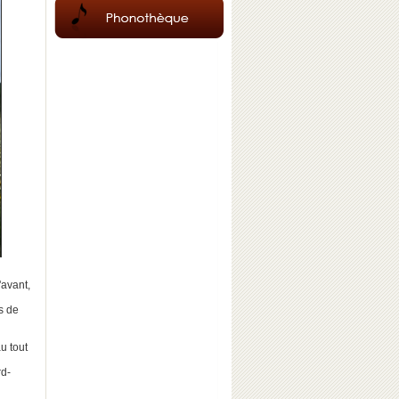
'avant,
s de
u tout
rd-