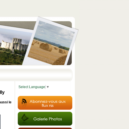
Select Language
▼
lly
aussi le