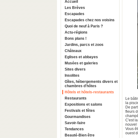
Accueil
Les Brèves
Escapades
Escapades chez nos voisins
Quoi de neuf à Paris ?
Actu-régions
Bons plans !
Jardins, parcs et zoos
Châteaux
Eglises et abbayes
Musées et galeries
Sites divers
Insolites
Gîtes, hébergements divers et
chambres d'hôtes
Hôtels et hôtels-restaurants
Restaurants
Le bâti
la pisci
Expositions et salons
De part
Festivals et fêtes
fleurs 
champêt
Gourmandises
C'est l
Savoir-faire
nouvel 
Vous êt
Tendances
ouest 
Beauté-Bien être