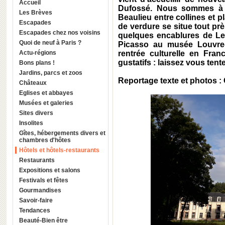
Accueil
Dufossé. Nous sommes à B
Les Brèves
Beaulieu entre collines et p
Escapades
de verdure se situe tout pr
Escapades chez nos voisins
quelques encablures de Le
Quoi de neuf à Paris ?
Picasso au musée Louvre-
Actu-régions
rentrée culturelle en Fran
gustatifs : laissez vous tente
Bons plans !
Jardins, parcs et zoos
Reportage texte et photos : 
Châteaux
Eglises et abbayes
Musées et galeries
Sites divers
Insolites
Gîtes, hébergements divers et
chambres d'hôtes
Hôtels et hôtels-restaurants
Restaurants
Expositions et salons
Festivals et fêtes
Gourmandises
Savoir-faire
Tendances
Beauté-Bien être