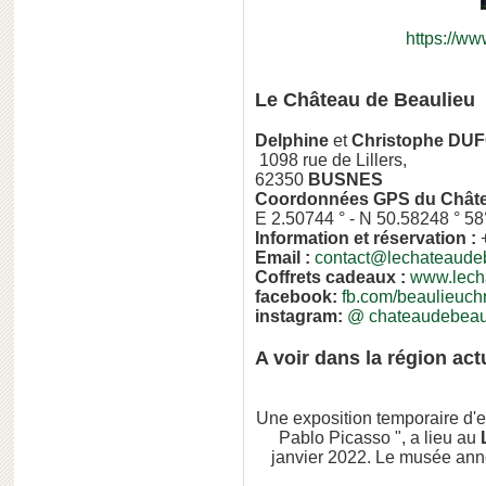
https://ww
Le Château de Beaulieu
Delphine
et
Christophe DU
1098 rue de Lillers,
62350
BUSNES
Coordonnées GPS du Châte
E 2.50744 ° - N 50.58248 ° 58
Information et réservation :
+
Email :
contact@lechateaude
Coffrets cadeaux :
www.lecha
facebook:
fb.com/beaulieuch
instagram:
@ chateaudebeau
A voir dans la région ac
Une exposition temporaire d'e
Pablo Picasso ", a lieu au
janvier 2022. Le musée an