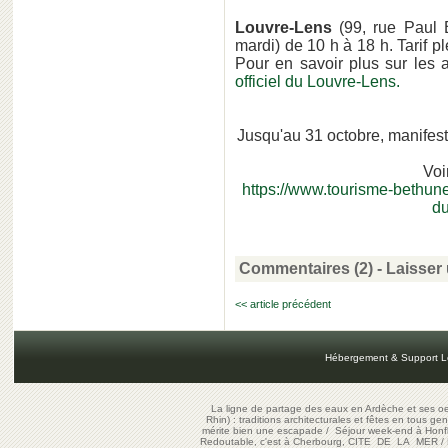
Louvre-Lens
(99, rue Paul B
mardi) de 10 h à 18 h. Tarif ple
Pour en savoir plus sur les
officiel du Louvre-Lens.
Jusqu'au 31 octobre, manifest
Voi
https://www.tourisme-bethune
du
Commentaires (2)
-
Laisser
<< article précédent
Hébergement & Support L
La ligne de partage des eaux en Ardèche et ses oe
Rhin) : traditions architecturales et fêtes en tous ge
mérite bien une escapade
/
Séjour week-end à Honf
Redoutable, c'est à Cherbourg, CITE DE LA MER
/