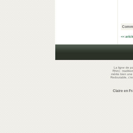
Comme
<< artic
La ligne de p
Rhin) : traditi
mérite bien un
Redoutable, c'
Claire en F