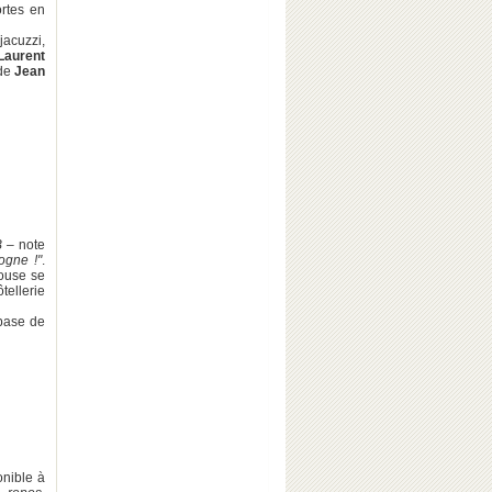
rtes en
acuzzi,
Laurent
 de
Jean
 B –
note
ogne !"
.
pouse se
ôtellerie
 base de
onible à