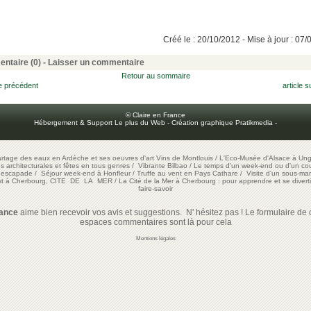
Créé le : 20/10/2012 - Mise à jour : 07
ntaire (0) -
Laisser un commentaire
Retour au sommaire
le précédent
article s
© Claire en France
Hébergement & Support Le plus du Web
-
Création graphique Pratikmedia
-
artage des eaux en Ardèche et ses oeuvres d'art
Vins de Montlouis
/
L'Eco-Musée d'Alsace à Ung
ons architecturales et fêtes en tous genres
/
Vibrante Bilbao
/
Le temps d'un week-end ou d'un cour
e escapade
/
Séjour week-end à Honfleur
/
Truffe au vent en Pays Cathare
/
Visite d'un sous-mar
est à Cherbourg, CITE DE LA MER
/
La Cité de la Mer à Cherbourg : pour apprendre et se diverti
faire-savoir
rance
aime bien recevoir vos avis et suggestions. N' hésitez pas ! Le formulaire de c
espaces commentaires sont là pour cela
Mentions légales