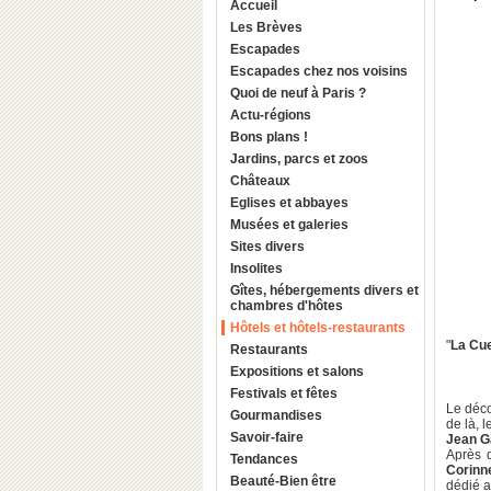
Accueil
Les Brèves
Escapades
Escapades chez nos voisins
Quoi de neuf à Paris ?
Actu-régions
Bons plans !
Jardins, parcs et zoos
Châteaux
Eglises et abbayes
Musées et galeries
Sites divers
Insolites
Gîtes, hébergements divers et
chambres d'hôtes
Hôtels et hôtels-restaurants
"
La Cue
Restaurants
Expositions et salons
Festivals et fêtes
Le déco
Gourmandises
de là, l
Savoir-faire
Jean G
Après 
Tendances
Corinn
Beauté-Bien être
dédié au