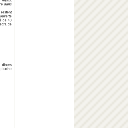
, repos,
tre dans
 restent
couverte
té de 40
ettra de
 diners
 piscine