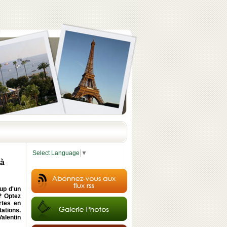
Select Language
▼
 à
oup d'un
 ? Optez
rtes en
ations.
Valentin