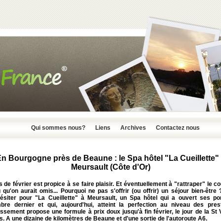
Qui sommes nous?
Liens
Archives
Contactez nous
n Bourgogne près de Beaune : le Spa hôtel "La Cueillette"
Meursault (Côte d'Or)
 de février est propice à se faire plaisir. Et éventuellement à "rattraper" le c
qu'on aurait omis... Pourquoi ne pas s'offrir (ou offrir) un séjour bien-être
ésiter pour "
La Cueillette
" à
Meursault
, un Spa hôtel qui a ouvert ses po
bre dernier et qui, aujourd'hui, atteint la perfection au niveau des prest
issement propose une formule à prix doux jusqu'à fin février, le jour de la St 
. A une dizaine de kilomètres de Beaune et d'une sortie de l'autoroute A6.