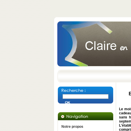
E
Le mois
cadeau 
sans h
septem
L'établ
Notre propos
compris