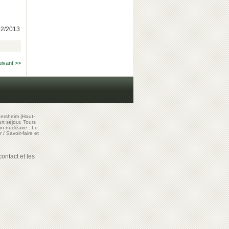
/02/2013
uivant >>
ersheim (Haut-
t séjour, Tours
in nucléaire : Le
r
/
Savoir-faire et
ontact et les