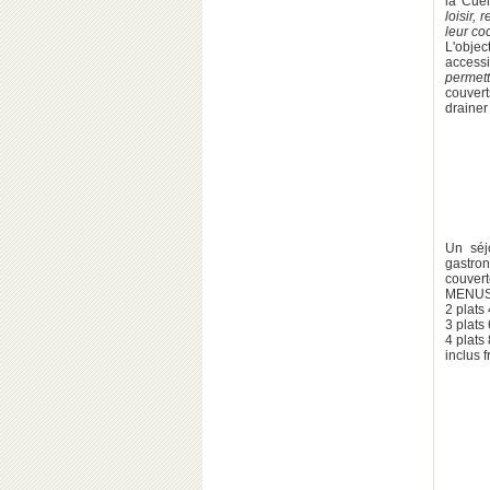
la Cuei
loisir,
leur co
L'objec
accessi
permett
couvert
drainer
Un séj
gastron
couvert
MENUS
2 plats
3 plats
4 plats
inclus 