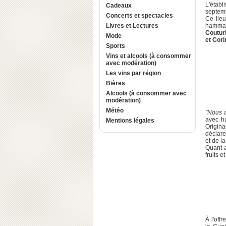
L'étab
Cadeaux
septemb
Concerts et spectacles
Ce lie
Livres et Lectures
hammam,
Coutur
Mode
et Cori
Sports
Vins et alcools (à consommer
avec modération)
Les vins par région
Bières
Alcools (à consommer avec
modération)
Météo
"Nous a
avec 
Mentions légales
Origina
déclare 
et de la
Quant a
fruits e
À l'off