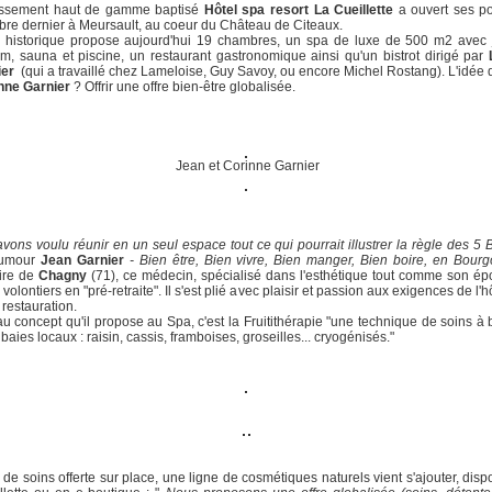
lissement haut de gamme baptisé
Hôtel spa resort La Cueillette
a ouvert ses po
re dernier à Meursault, au coeur du Château de Citeaux.
u historique propose aujourd'hui 19 chambres, un spa de luxe de 500 m2 avec j
 sauna et piscine, un restaurant gastronomique ainsi qu'un bistrot dirigé par
ier
(qui a travaillé chez Lameloise, Guy Savoy, ou encore Michel Rostang). L'idée
nne Garnier
? Offrir une offre bien-être globalisée.
Jean et Corinne Garnier
vons voulu réunir en un seul espace tout ce qui pourrait illustrer la règle des 5
humour
Jean Garnier
- Bien être, Bien vivre, Bien manger, Bien boire, en Bourg
ire de
Chagny
(71), ce médecin, spécialisé dans l'esthétique tout comme son é
volontiers en "pré-retraite". Il s'est plié avec plaisir et passion aux exigences de l'h
 restauration.
u concept qu'il propose au Spa, c'est la Fruitithérapie "une technique de soins à
t baies locaux : raisin, cassis, framboises, groseilles... cryogénisés."
re de soins offerte sur place, une ligne de cosmétiques naturels vient s'ajouter, disp