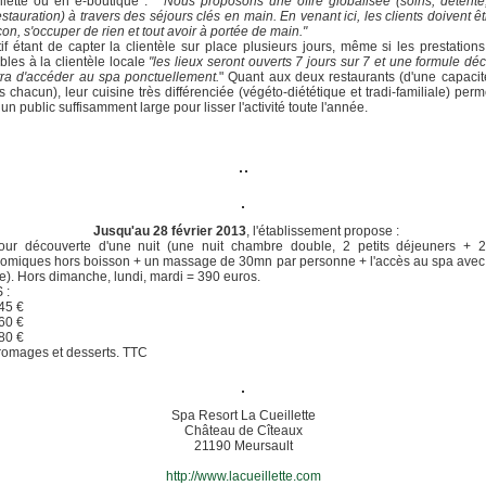
llette ou en e-boutique : "
Nous proposons une offre globalisée (soins, détente
 restauration) à travers des séjours clés en main. En venant ici, les clients doivent ê
con, s'occuper de rien et tout avoir à portée de main."
tif étant de capter la clientèle sur place plusieurs jours, même si les prestations
bles à la clientèle locale
"les lieux seront ouverts 7 jours sur 7 et une formule dé
ra d'accéder au spa ponctuellement.
" Quant aux deux restaurants (d'une capaci
s chacun), leur cuisine très différenciée (végéto-diététique et tradi-familiale) perm
 un public suffisamment large pour lisser l'activité toute l'année.
Jusqu'au 28 février 2013
, l'établissement propose :
our découverte d'une nuit (une nuit chambre double, 2 petits déjeuners + 2
omiques hors boisson + un massage de 30mn par personne + l'accès au spa avec
e). Hors dimanche, lundi, mardi = 390 euros.
 :
 45 €
 60 €
 80 €
fromages et desserts. TTC
Spa Resort La Cueillette
Château de Cîteaux
21190 Meursault
http://www.lacueillette.com