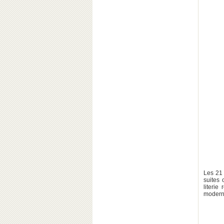
Les 21 
suites 
literie
moderne