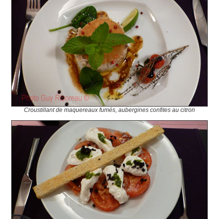
Croustillant de maquereaux fumés, aubergines confites au citron