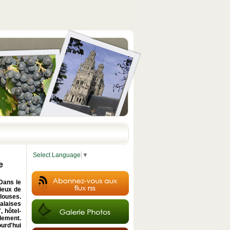
Select Language
▼
e
 Dans le
lieux de
louses.
falaises
, hôtel-
alement.
urd'hui