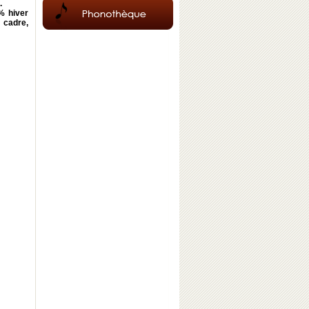
.
% hiver
 cadre,