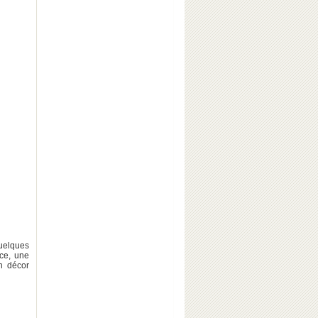
quelques
ace, une
un décor