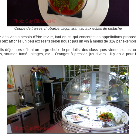
Coupe de fraises, rhubarbe, façon tiramisu aux éclats de pistache
e des vins a besoin d'être revue, tant en ce qui concerne les appellations propo
s prix affichés un peu excessifs selon nous : pas un vin à moins de 32€ par exemple
its déjeuners offrent un large choix de produits, des classiques viennoiseries a
és, saumon fumé, laitages, etc. . Oranges à presser, jus divers... Il y en a pour 
 !