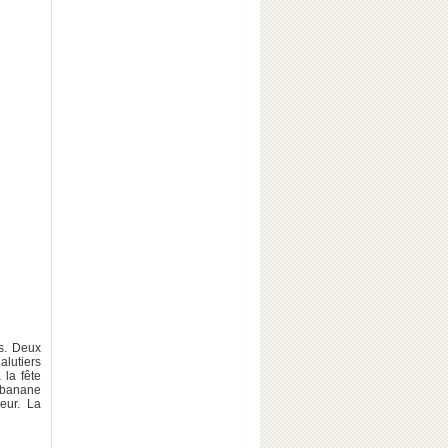
is. Deux
alutiers
 la fête
 banane
eur. La