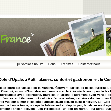
Qui sommes nous?
Liens
Archives
Contactez nous
Côte d'Opale, à Ault, falaises, confort et gastronomie : le Cis
lées entre les falaises de la Manche, réservent parfois de belles surprises.
 Cise qui, au sud d'Ault, descend vers la mer, le XIXè siècle avait peuplé les 
 improbables avec clochetons, tourelles et jardins d'agrément avec vertes pe
 d'autres architectures ont colonisé l'étroite vallée, certaines dominant les 
oir vue sur la mer et les côtes anglaises, au loin, en guise d'horizon. Le "Cise"
ant de bonne tenue, occupe la falaise sud et, depuis peu, la falaise nord ég
ompter l'ancien couvent "Les Hirondelles" un peu en retrait, qui abrite aujo