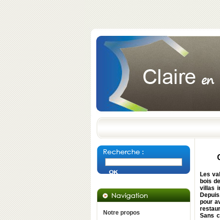
Les val
bois de
villas
Depuis,
pour av
restaur
Notre propos
Sans c