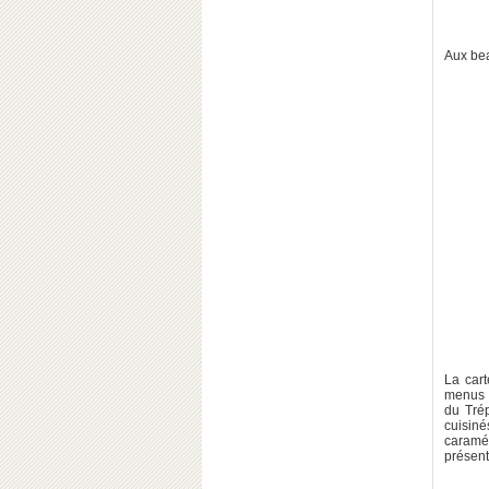
Aux bea
La cart
menus p
du Trép
cuisin
caramé
présent