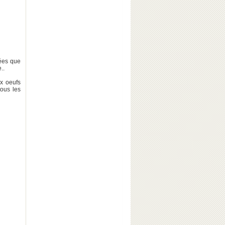
sées que
..
ux oeufs
tous les