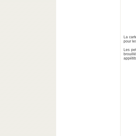
La cart
pour le
Les pet
brouill
appétits