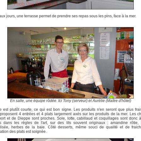
ux jours, une terrasse permet de prendre ses repas sous les pins, face à la mer.
En salle, une équipe rôdée. Ici Tony (serveur) et Aurélie (Maître d'hôtel)
e est plutôt courte, ce qui est bon signe. Les produits n'en seront que plus fra
roposent 4 entrées et 4 plats largement axés sur les produits de la mer. Les ch
ort et de Dieppe sont proches. Sole, lotte, cabillaud et coquillages sont donc à
és dans les règles de l'art, sur des lits souvent originaux : amandine rôtie,
lisée, herbes de la baie. Côté desserts, même souci de qualité et de fraich
ation des plats est soignée.