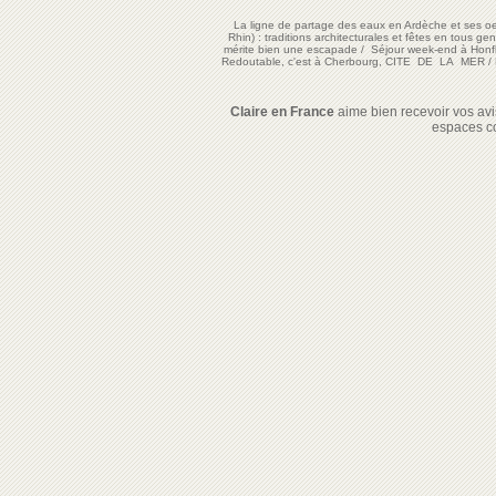
La ligne de partage des eaux en Ardèche et ses oe
Rhin) : traditions architecturales et fêtes en tous ge
mérite bien une escapade
/
Séjour week-end à Honf
Redoutable, c'est à Cherbourg, CITE DE LA MER
/
Claire en France
aime bien recevoir vos avis
espaces c