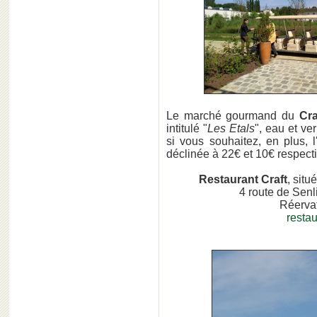
Le marché gourmand du
Cra
intitulé "
Les Etals
", eau et ve
si vous souhaitez, en plus, l
déclinée à 22€ et 10€ respecti
Restaurant Craft
, situ
4 route de Sen
Réervat
resta