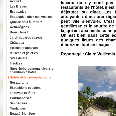
Accueil
locaux ne s'y sont pas 
Les Brèves
restaurants de l'hôtel, il e
Escapades
déjeuner ou dîner. Les 
attrayantes dans une régio
Escapades chez nos voisins
peut vite s'envoler. C'es
Quoi de neuf à Paris ?
gentillesse et le sourire d
Actu-régions
là, qui est aux petits soins
Bons plans !
On est bien dans cette éc
Jardins, parcs et zoos
quelques lieues des cham
Châteaux
d'horizon, tout en images..
Eglises et abbayes
Musées et galeries
Reportage : Claire Vuillemin
Sites divers
Insolites
Gîtes, hébergements divers et
chambres d'hôtes
Hôtels et hôtels-restaurants
Restaurants
Expositions et salons
Festivals et fêtes
Gourmandises
Savoir-faire
Tendances
Beauté-Bien être