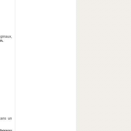
iginaux,
in.
 dans un
iboreau