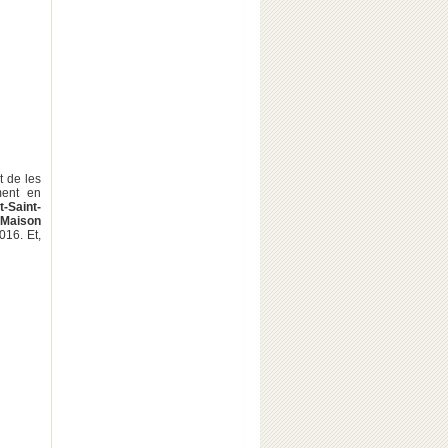
t de les
ment en
-Saint-
a
Maison
16. Et,