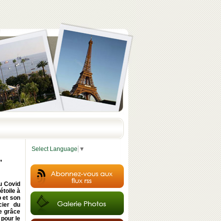
Select Language
▼
,
u Covid
étoile à
b et son
cier du
e grâce
 pour le