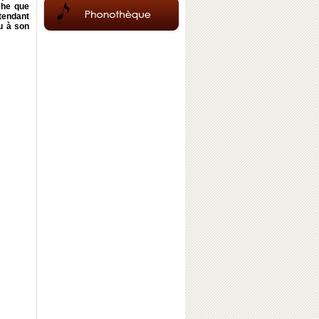
che que
ttendant
u à son