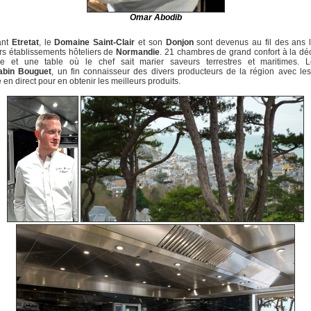
Omar Abodib
ant
Etretat
, le
Domaine Saint-Clair
et son
Donjon
sont devenus au fil des ans 
rs établissements hôteliers de
Normandie
. 21 chambres de grand confort à la dé
ale et une table où le chef sait marier saveurs terrestres et maritimes. L
abin Bouguet
, un fin connaisseur des divers producteurs de la région avec les
le en direct pour en obtenir les meilleurs produits.