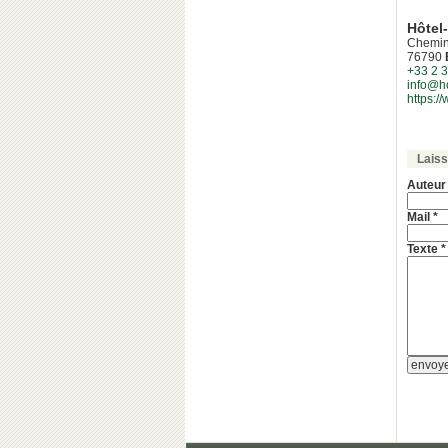
Hôtel
Chemin 
76790
+33 2 3
info@ho
https://
Lais
Auteur
Mail *
Texte *