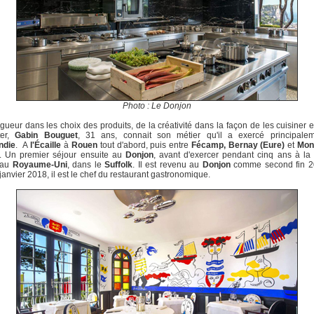
Photo : Le Donjon
igueur dans les choix des produits, de la créativité dans la façon de les cuisiner e
ter,
Gabin Bouguet
, 31 ans, connait son métier qu'il a exercé principale
ndie
. A
l'Écaille
à
Rouen
tout d'abord, puis entre
Fécamp, Bernay (Eure)
et
Mont
. Un premier séjour ensuite au
Donjon
, avant d'exercer pendant cinq ans à l
 au
Royaume-Uni
, dans le
Suffolk
. Il est revenu au
Donjon
comme second fin 20
janvier 2018, il est le chef du restaurant gastronomique.