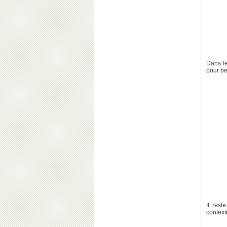
Dans le
pour be
Il rest
contexte