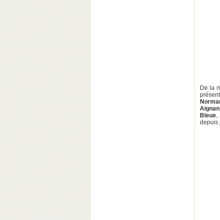
De la r
présen
Norma
Aignan
Bleue
,
depuis 