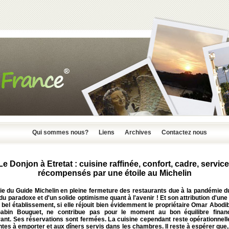
Qui sommes nous?
Liens
Archives
Contactez nous
Le Donjon à Etretat : cuisine raffinée, confort, cadre, service
récompensés par une étoile au Michelin
tie du Guide Michelin en pleine fermeture des restaurants due à la pandémie d
du paradoxe et d'un solide optimisme quant à l'avenir ! Et son attribution d'une 
 bel établissement, si elle réjouit bien évidemment le propriétaire Omar Abodi
abin Bouguet, ne contribue pas pour le moment au bon équilibre finan
rant. Ses réservations sont fermées. La cuisine cependant reste opérationnell
tes à emporter et aux dîners servis dans les chambres. Il reste à espérer que,