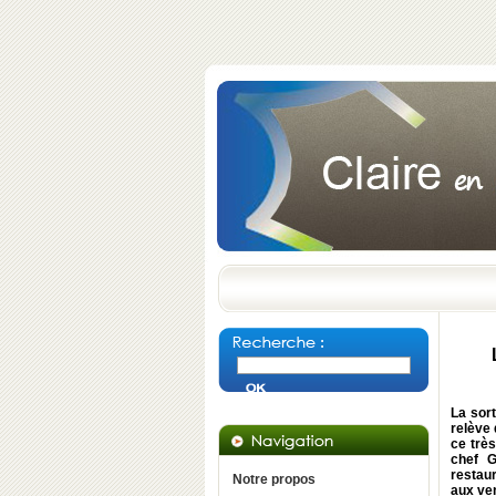
La sor
relève 
ce très
chef G
restau
Notre propos
aux ven