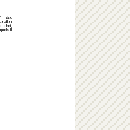
l'un des
coration
e chef,
quels il