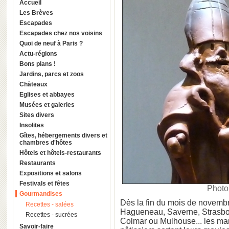
Accueil
Les Brèves
Escapades
Escapades chez nos voisins
Quoi de neuf à Paris ?
Actu-régions
Bons plans !
Jardins, parcs et zoos
Châteaux
Eglises et abbayes
Musées et galeries
Sites divers
Insolites
Gîtes, hébergements divers et
chambres d'hôtes
Hôtels et hôtels-restaurants
Restaurants
Expositions et salons
Festivals et fêtes
Photo 
Gourmandises
Dès la fin du mois de novembre
Recettes - salées
Hagueneau, Saverne, Strasbour
Recettes - sucrées
Colmar ou Mulhouse... les mar
Savoir-faire