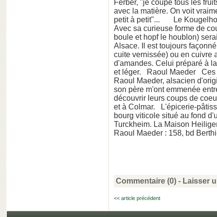
Ferber, "je coupe tous les frui
avec la matière. On voit vraime
petit à petit"... Le Kougelh
Avec sa curieuse forme de cou
boule et hopf le houblon) serai
Alsace. Il est toujours façonn
cuite vernissée) ou en cuivre
d'amandes. Celui préparé à la
et léger. Raoul Maeder Ces 
Raoul Maeder, alsacien d'origi
son père m'ont emmenée entre 
découvrir leurs coups de coeur
et à Colmar. L'épicerie-pâtis
bourg viticole situé au fond d'
Turckheim. La Maison Heilige
Raoul Maeder : 158, bd Berth
Commentaire (0) -
Laisser 
<< article précédent