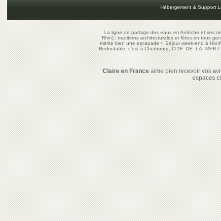
Hébergement & Support L
La ligne de partage des eaux en Ardèche et ses oe
Rhin) : traditions architecturales et fêtes en tous ge
mérite bien une escapade
/
Séjour week-end à Honf
Redoutable, c'est à Cherbourg, CITE DE LA MER
/
Claire en France
aime bien recevoir vos avis
espaces c