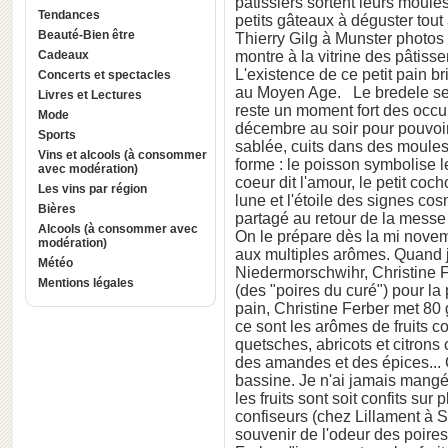
pâtissiers sortent leurs moule
Tendances
petits gâteaux à déguster t
Beauté-Bien être
Thierry Gilg à Munster photos
Cadeaux
montre à la vitrine des pâtisse
L'existence de ce petit pain 
Concerts et spectacles
au Moyen Age. Le bredele se 
Livres et Lectures
reste un moment fort des occupa
Mode
décembre au soir pour pouvoir
Sports
sablée, cuits dans des moules,
Vins et alcools (à consommer
forme : le poisson symbolise le
avec modération)
coeur dit l'amour, le petit cocho
Les vins par région
lune et l'étoile des signes c
Bières
partagé au retour de la messe 
Alcools (à consommer avec
On le prépare dès la mi novemb
modération)
aux multiples arômes. Quand je
Météo
Niedermorschwihr, Christine F
Mentions légales
(des "poires du curé") pour
pain, Christine Ferber met 80 
ce sont les arômes de fruits c
quetsches, abricots et citrons 
des amandes et des épices... 
bassine. Je n'ai jamais mangé d
les fruits sont soit confits sur
confiseurs (chez Lillament à 
souvenir de l'odeur des poire