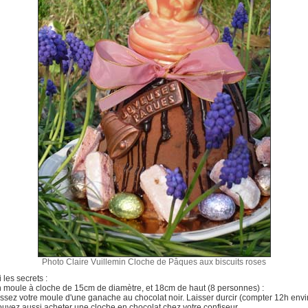
Photo Claire Vuillemin Cloche de Pâques aux biscuits roses
 les secrets :
 moule à cloche de 15cm de diamètre, et 18cm de haut (8 personnes) :
issez votre moule d'une ganache au chocolat noir. Laisser durcir (compter 12h envir
uvez aussi acheter une cloche en chocolat chez votre confiseur.