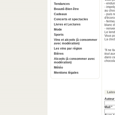
- endui
Tendances
- impré
Beauté-Bien être
au choc
Cadeaux
- puis 
d'écorc
Concerts et spectacles
- ferme
Livres et Lectures
blanc d
- renve
Mode
Le lend
Sports
Vous po
La cloc
Vins et alcools (à consommer
avec modération)
Les vins par région
"Il ne 
Bières
tout au
dans ce
Alcools (à consommer avec
chocola
modération)
Météo
Mentions légales
Lais
Auteur
Mail *