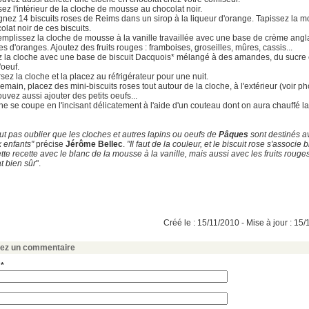
sez l'intérieur de la cloche de mousse au chocolat noir.
gnez 14 biscuits roses de Reims dans un sirop à la liqueur d'orange. Tapissez la 
olat noir de ces biscuits.
remplissez la cloche de mousse à la vanille travaillée avec une base de crème angl
es d'oranges. Ajoutez des fruits rouges : framboises, groseilles, mûres, cassis...
z la cloche avec une base de biscuit Dacquois* mélangé à des amandes, du sucre 
'oeuf.
rsez la cloche et la placez au réfrigérateur pour une nuit.
emain, placez des mini-biscuits roses tout autour de la cloche, à l'extérieur (voir ph
uvez aussi ajouter des petits oeufs...
he se coupe en l'incisant délicatement à l'aide d'un couteau dont on aura chauffé l
faut pas oublier que les cloches et autres lapins ou oeufs de
Pâques
sont destinés a
x enfants"
précise
Jérôme Bellec
.
"Il faut de la couleur, et le biscuit rose s'associe 
tte recette avec le blanc de la mousse à la vanille, mais aussi avec les fruits rouges
t bien sûr
".
Créé le : 15/11/2010 - Mise à jour : 15
sez un commentaire
 *