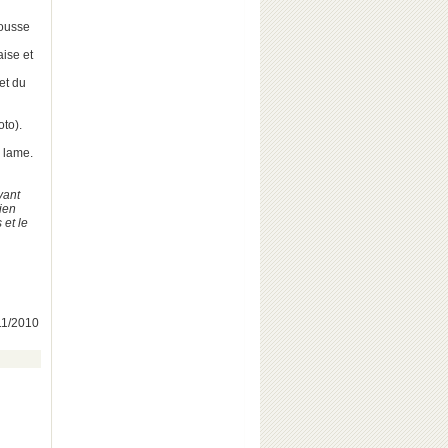
mousse
aise et
et du
oto).
a lame.
vant
bien
 et le
/11/2010