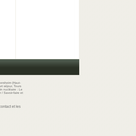
ersheim (Haut-
t séjour, Tours
in nucléaire : Le
r
/
Savoir-faire et
ontact et les