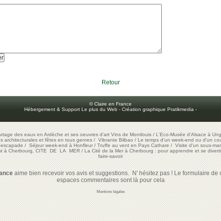
Retour
© Claire en France
Hébergement & Support Le plus du Web
-
Création graphique Pratikmedia
-
artage des eaux en Ardèche et ses oeuvres d'art
Vins de Montlouis
/
L'Eco-Musée d'Alsace à Ung
ons architecturales et fêtes en tous genres
/
Vibrante Bilbao
/
Le temps d'un week-end ou d'un cour
e escapade
/
Séjour week-end à Honfleur
/
Truffe au vent en Pays Cathare
/
Visite d'un sous-mar
est à Cherbourg, CITE DE LA MER
/
La Cité de la Mer à Cherbourg : pour apprendre et se diverti
faire-savoir
rance
aime bien recevoir vos avis et suggestions. N' hésitez pas ! Le formulaire de c
espaces commentaires sont là pour cela
Mentions légales