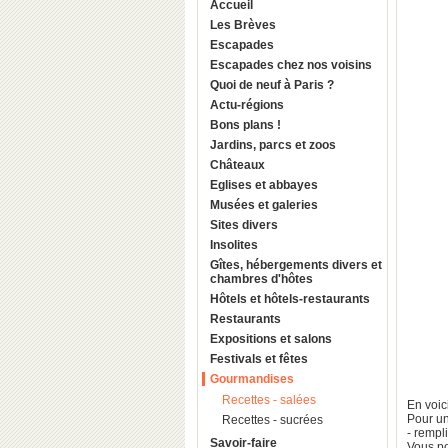
Accueil
Les Brèves
Escapades
Escapades chez nos voisins
Quoi de neuf à Paris ?
Actu-régions
Bons plans !
Jardins, parcs et zoos
Châteaux
Eglises et abbayes
Musées et galeries
Sites divers
Insolites
Gîtes, hébergements divers et
chambres d'hôtes
Hôtels et hôtels-restaurants
Restaurants
Expositions et salons
Festivals et fêtes
Gourmandises
Recettes - salées
En voici
Pour un
Recettes - sucrées
- rempl
Savoir-faire
Vous po