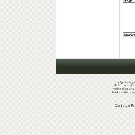
Texte *
La ligne de p
Rhin) : traditi
mérite bien un
Redoutable, c'
Claire en F