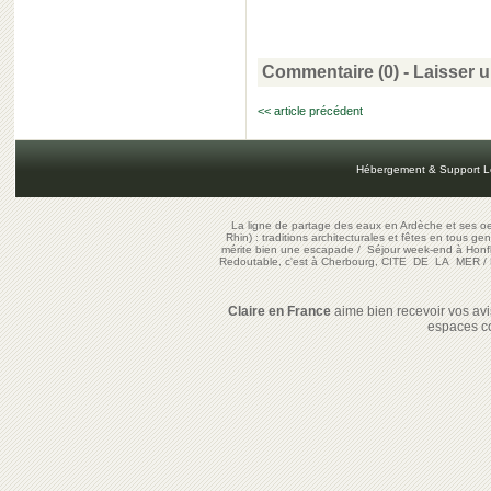
Commentaire (0) -
Laisser 
<< article précédent
Hébergement & Support L
La ligne de partage des eaux en Ardèche et ses oe
Rhin) : traditions architecturales et fêtes en tous ge
mérite bien une escapade
/
Séjour week-end à Honf
Redoutable, c'est à Cherbourg, CITE DE LA MER
/
Claire en France
aime bien recevoir vos avis
espaces c