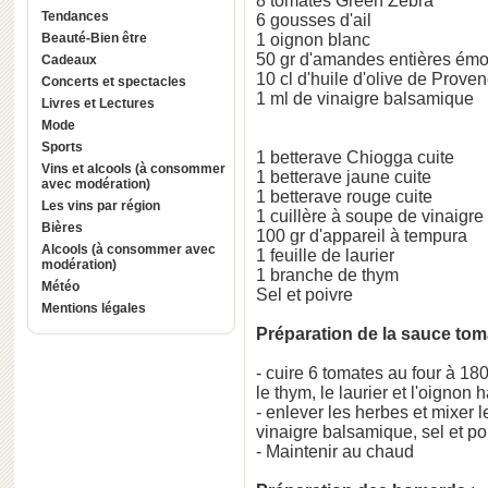
8 tomates Green Zebra
Tendances
6 gousses d'ail
Beauté-Bien être
1 oignon blanc
50 gr d'amandes entières ém
Cadeaux
10 cl d'huile d'olive de Prove
Concerts et spectacles
1 ml de vinaigre balsamique
Livres et Lectures
Mode
Sports
1 betterave Chiogga cuite
Vins et alcools (à consommer
1 betterave jaune cuite
avec modération)
1 betterave rouge cuite
Les vins par région
1 cuillère à soupe de vinaigre
Bières
100 gr d'appareil à tempura
Alcools (à consommer avec
1 feuille de laurier
modération)
1 branche de thym
Météo
Sel et poivre
Mentions légales
Préparation de la sauce toma
- cuire 6 tomates au four à 18
le thym, le laurier et l'oignon 
- enlever les herbes et mixer le 
vinaigre balsamique, sel et po
- Maintenir au chaud