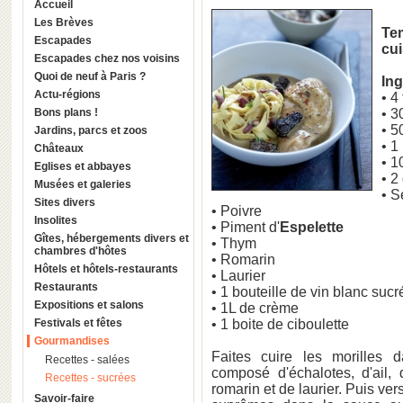
Accueil
Les Brèves
Te
Escapades
cu
Escapades chez nos voisins
Quoi de neuf à Paris ?
Ing
Actu-régions
• 4
Bons plans !
• 3
• 5
Jardins, parcs et zoos
• 1
Châteaux
• 1
Eglises et abbayes
• 2
Musées et galeries
• S
Sites divers
• Poivre
Insolites
• Piment d'
Espelette
Gîtes, hébergements divers et
• Thym
chambres d'hôtes
• Romarin
Hôtels et hôtels-restaurants
• Laurier
Restaurants
• 1 bouteille de vin blanc sucr
Expositions et salons
• 1L de crème
Festivals et fêtes
• 1 boite de ciboulette
Gourmandises
Faites cuire les morilles 
Recettes - salées
composé d'échalotes, d'ail,
Recettes - sucrées
romarin et de laurier. Puis ve
Savoir-faire