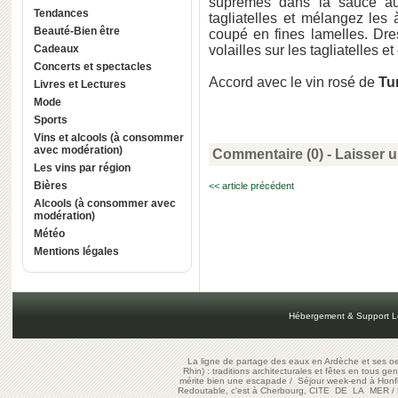
suprêmes dans la sauce aux
Tendances
tagliatelles et mélangez les
Beauté-Bien être
coupé en fines lamelles. Dres
Cadeaux
volailles sur les tagliatelles 
Concerts et spectacles
Accord avec le vin rosé de
Tu
Livres et Lectures
Mode
Sports
Vins et alcools (à consommer
avec modération)
Commentaire (0) -
Laisser 
Les vins par région
Bières
<< article précédent
Alcools (à consommer avec
modération)
Météo
Mentions légales
Hébergement & Support L
La ligne de partage des eaux en Ardèche et ses oe
Rhin) : traditions architecturales et fêtes en tous ge
mérite bien une escapade
/
Séjour week-end à Honf
Redoutable, c'est à Cherbourg, CITE DE LA MER
/