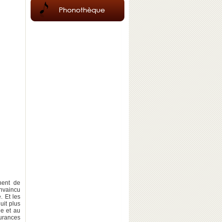
nent de
nvaincu
. Et les
uit plus
ge et au
urances