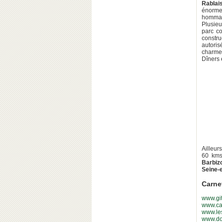
Rablai
énorme.
hommage
Plusieu
parc co
constr
autoris
charme 
Dîners 
Ailleur
60 km
Barbiz
Seine-
Carne
www.gi
www.ca
www.les
www.dom