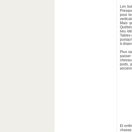
Les bu
Presque
pour le
vertica
Mais q
Québéc
lieu id
Tables 
puisqu
à dispo
Plus sa
passer 
chevaux
pods, p
ancienn
Et enfi
chasse