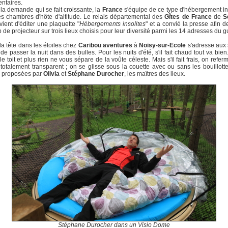
ntaires.
la demande qui se fait croissante, la
France
s'équipe de ce type d'hébergement i
les chambres d'hôte d'altitude. Le relais départemental des
Gîtes de France
de
S
vient d'éditer une plaquette "
Hébergements insolites
" et a convié la presse afin d
 de projecteur sur trois lieux choisis pour leur diversité parmi les 14 adresses du g
la tête dans les étoiles chez
Caribou aventures
à
Noisy-sur-Ecole
s'adresse aux s
t de passer la nuit dans des bulles. Pour les nuits d'été, s'il fait chaud tout va bien
le toit et plus rien ne vous sépare de la voûte céleste. Mais s'il fait frais, on referm
 totalement transparent ; on se glisse sous la couette avec ou sans les bouillott
 proposées par
Olivia
et
Stéphane Durocher
, les maîtres des lieux.
Stéphane Durocher dans un Visio Dome