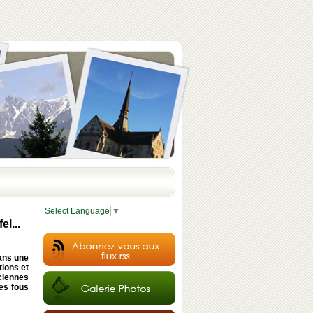
Select Language
▼
l...
ans une
tions et
ciennes
es fous