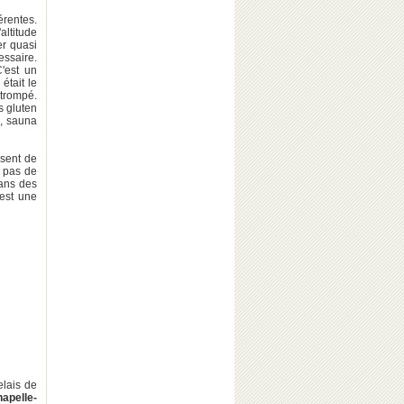
érentes.
altitude
er quasi
essaire.
C'est un
était le
 trompé.
s gluten
s, sauna
sent de
, pas de
dans des
 est une
elais de
apelle-