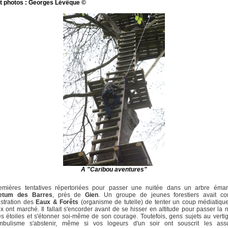
et photos : Georges Lévêque ©
A "Caribou aventures"
emières tentatives répertoriées pour passer une nuitée dans un arbre éma
etum des Barres
, près de
Gien
. Un groupe de jeunes forestiers avait co
istration des
Eaux & Forêts
(organisme de tutelle) de tenter un coup médiatique
x ont marché. Il fallait s'encorder avant de se hisser en altitude pour passer la n
s étoiles et s'étonner soi-même de son courage. Toutefois, gens sujets au verti
bulisme s'abstenir, même si vos logeurs d'un soir ont souscrit les ass