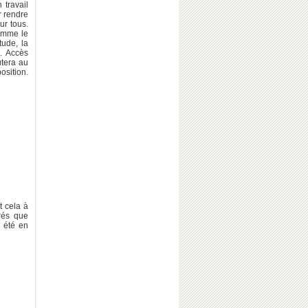
 travail
r rendre
ur tous.
comme le
tude, la
. Accès
ûtera au
osition.
t cela à
brés que
l été en