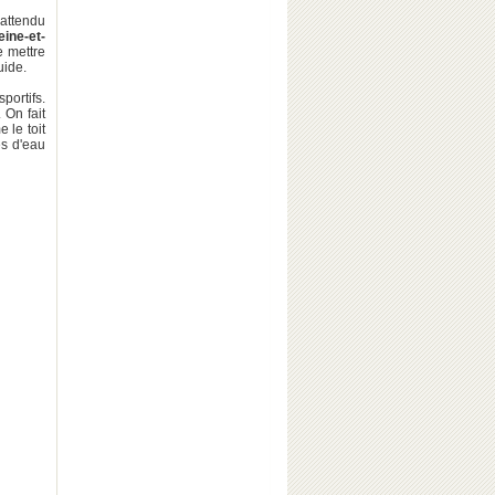
nattendu
eine-et-
e mettre
uide.
portifs.
. On fait
e le toit
es d'eau