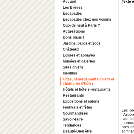
Accueil
Texte 
Les Brèves
Escapades
Escapades chez nos voisins
Quoi de neuf à Paris ?
Actu-régions
Bons plans !
Jardins, parcs et zoos
Châteaux
Eglises et abbayes
Musées et galeries
Sites divers
Insolites
Gîtes, hébergements divers et
chambres d'hôtes
Hôtels et hôtels-restaurants
Restaurants
Expositions et salons
Festivals et fêtes
Les pr
Gourmandises
l'
Arbor
l'admin
Savoir-faire
journau
Tendances
près de
Beauté-Bien être
somnam