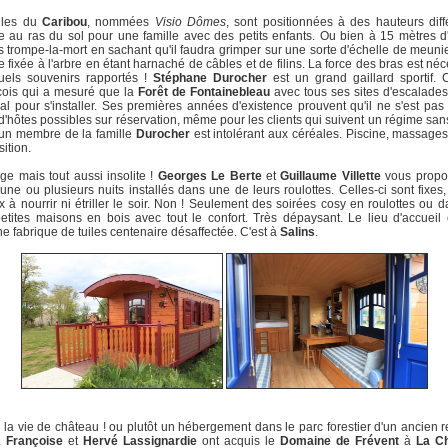
lles du
Caribou
, nommées
Visio Dômes
, sont positionnées à des hauteurs diff
 au ras du sol pour une famille avec des petits enfants. Ou bien à 15 mètres d'
s trompe-la-mort en sachant qu'il faudra grimper sur une sorte d'échelle de meuni
le fixée à l'arbre en étant harnaché de câbles et de filins. La force des bras est néc
uels souvenirs rapportés !
Stéphane Durocher
est un grand gaillard sportif. 
ois qui a mesuré que la
Forêt de Fontainebleau
avec tous ses sites d'escalades 
éal pour s'installer. Ses premières années d'existence prouvent qu'il ne s'est pas
d'hôtes possibles sur réservation, même pour les clients qui suivent un régime san
'un membre de la famille
Durocher
est intolérant aux céréales. Piscine, massage
sition.
ge mais tout aussi insolite !
Georges Le Berte
et
Guillaume Villette
vous propo
une ou plusieurs nuits installés dans une de leurs roulottes. Celles-ci sont fixes
 à nourrir ni étriller le soir. Non ! Seulement des soirées cosy en roulottes ou 
etites maisons en bois avec tout le confort. Très dépaysant. Le lieu d'accueil
e fabrique de tuiles centenaire désaffectée. C'est à
Salins
.
n la vie de château ! ou plutôt un hébergement dans le parc forestier d'un ancien r
.
Françoise
et
Hervé Lassignardie
ont acquis le
Domaine de Frévent
à
La Ch