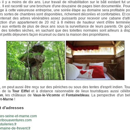
s
il y a moins de dix ans. Leur travail de réhabilitation sur le bâti existant fut un
 Il est raconté sur une brochure d'une douzaine de pages bien documentée. Pou
 à cette valeureuse entreprise, une soirée étape au domaine sera profitable po
rs sortes de chambres sont disponibles, richement décorées et confortables. Et 
ntenait des arbres vénérables assez puissants pour recevoir une cabane d'alti
uction d'un appartement de 20 m2 à 8 mètres de hauteur vient d'être terminée
é aux enfants de plus de deux ans sous la surveillance de leurs parents. On go
des toilettes sèches, en sachant que des toilettes normales sont ailleurs à disp
et petits déjeuners façon écureuil ou dans la maison des propriétaires.
s, on peut aussi être reçu sur des péniches ou sous des tentes d'esprit indien. Tou
s de la
Tour Eiffel
et à distance raisonnable de lieux touristiques aussi célé
on
, les châteaux de
Vaux-le-Vicomte
et
Fontainebleau
. La perspective d'un be
et-Marne
!
t d'adresses
tes-seine-et-marne.com
ribouaventures.com
tuileries.fr
aine-de-frevent.fr