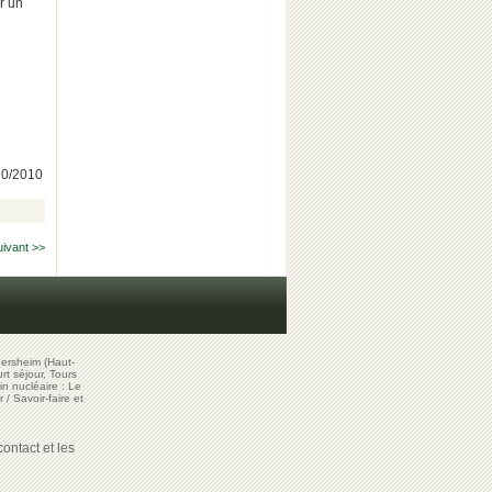
r un
/10/2010
uivant >>
ersheim (Haut-
t séjour, Tours
in nucléaire : Le
r
/
Savoir-faire et
ontact et les