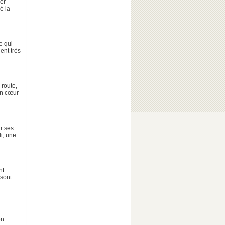
er
é la
e qui
ent très
 route,
in cœur
r ses
i, une
nt
 sont
en