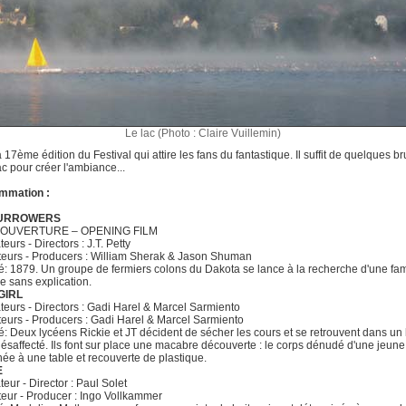
Le lac (Photo : Claire Vuillemin)
a 17ème édition du Festival qui attire les fans du fantastique. Il suffit de quelques 
ac pour créer l'ambiance...
mmation :
BURROWERS
D'OUVERTURE – OPENING FILM
eurs - Directors : J.T. Petty
eurs - Producers : William Sherak & Jason Shuman
 1879. Un groupe de fermiers colons du Dakota se lance à la recherche d'une fam
e sans explication.
GIRL
teurs - Directors : Gadi Harel & Marcel Sarmiento
eurs - Producers : Gadi Harel & Marcel Sarmiento
 Deux lycéens Rickie et JT décident de sécher les cours et se retrouvent dans un 
désaffecté. Ils font sur place une macabre découverte : le corps dénudé d'une jeu
ée à une table et recouverte de plastique.
E
teur - Director : Paul Solet
eur - Producer : Ingo Vollkammer