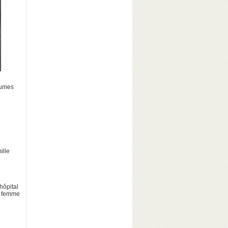
brumes
ille
hôpital
ne femme