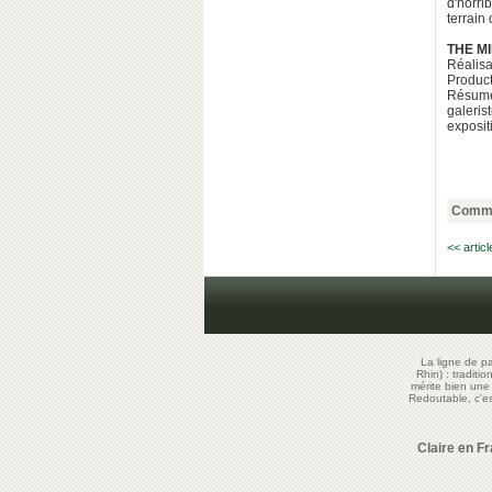
d'horri
terrain
THE M
Réalisa
Product
Résumé:
galeris
exposit
Comme
<< artic
La ligne de p
Rhin) : traditi
mérite bien un
Redoutable, c'
Claire en F