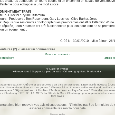
bles créatures épineuses, un jeune couple et un prisonnier en cavale doivent trouve
 d'entente pour échapper à une mort atroce…
IDNIGHT MEAT TRAIN
teur - Director : Ryuhei Kitamura
eurs - Producers : Tom Rosenberg, Gary Lucchesi, Clive Barker, Jorge
 Depuis que ses œuvres photographiques provocantes ont attiré l'attention d'une
te réputée, Leon Kaufman est prêt à aller encore plus loin pour faire de sa première
ion un événement...
Créé le : 30/01/2010 - Mise à jour : 26
ntaires (2)
-
Laisser un commentaire
Retour au sommaire
le précédent
article s
© Claire en France
Hébergement & Support Le plus du Web
-
Création graphique Pratikmedia
-
artage des eaux en Ardèche et ses oeuvres d'art
Vins de Montlouis
/
L'Eco-Musée d'Alsace à Ung
ons architecturales et fêtes en tous genres
/
Vibrante Bilbao
/
Le temps d'un week-end ou d'un cour
e escapade
/
Séjour week-end à Honfleur
/
Truffe au vent en Pays Cathare
/
Visite d'un sous-mar
est à Cherbourg, CITE DE LA MER
/
La Cité de la Mer à Cherbourg : pour apprendre et se diverti
faire-savoir
rance
aime bien recevoir vos avis et suggestions. N' hésitez pas ! Le formulaire de c
espaces commentaires sont là pour cela
Mentions légales