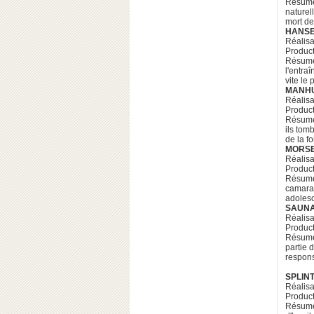
Résumé
naturel
mort de 
HANSE
Réalisa
Product
Résumé:
l'entra
vite le 
MANH
Réalisa
Product
Résumé:
ils tom
de la f
MORS
Réalisa
Product
Résumé:
camarad
adolesc
SAUN
Réalisat
Product
Résumé:
partie 
respons
SPLIN
Réalisa
Product
Résumé: