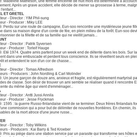
: Madeline Matheson, une femme enceinte de huit mois est déterminée à accouch
lement. Après un grave accident, elle décide de mener sa grossesse à terme, malgr
l'enfant...
L ET GRETEL
teur - Director : YIM Phil-sung
eur - Producer : Miky LEE
 Perdu sur une route de campagne, Eun-soo rencontre une mystérieuse jeune fill
îne dans sa maison digne d'un conte de fée, en plein milieu de la forêt. Eun-soo devi
prisonnier de la fillette et de sa famille qui ne vieillit jamais...
UNT
teur - Director : Patrik Syversen
eur - Producer : Torleif Hauge
 Eté 1974. Quatre amis partent pour un week end de détente dans les bois. Sur la
bent dans une embuscade et perdent tous conscience. Ils se réveillent seuls en ple
orêt et entendent le son d'un cor de chasse...
E
teur - Director : Tomas Alfredson
eurs - Producers : John Nordling & Carl Molinder
 Un jeune garçon de douze ans, anxieux et fragile, est régulièrement martyrisé pa
es de classe. Son désir de trouver un ami semble se réaliser quand il rencontre El
ente du même âge qui vient d'emménager...
A
eur - Director : Antti Jussi Annila
eur - Producer : Jesse Fryckman
 1595 : la guerre Russo-finlandaise vient de se terminer. Deux frères finlandais fo
d'une commission qui a pour but de délimiter de nouvelles frontières. En chemin, ils
ables de la mort atroce d'une jeune russe...
TER
teur - Director : Toby Wilkins
eurs - Producers : Kai Barry & Ted Kroeber
 Pris au piège dans une station service par un parasite qui transforme ses hôtes 