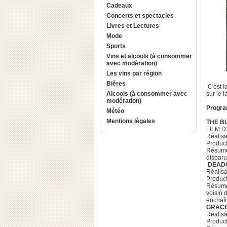
Cadeaux
Concerts et spectacles
Livres et Lectures
Mode
Sports
Vins et alcools (à consommer
avec modération)
Les vins par région
Bières
C'est l
Alcools (à consommer avec
sur le l
modération)
Progra
Météo
Mentions légales
THE 
FILM 
Réalisat
Product
Résumé:
disparu
DEAD
Réalisa
Product
Résumé:
voisin 
enchaîn
GRAC
Réalisa
Product