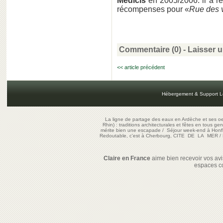
Médicis
en 2005/2006. il a r
récompenses pour «
Rue des 
Commentaire (0) -
Laisser 
<< article précédent
Hébergement & Support L
La ligne de partage des eaux en Ardèche et ses oe
Rhin) : traditions architecturales et fêtes en tous ge
mérite bien une escapade
/
Séjour week-end à Honf
Redoutable, c'est à Cherbourg, CITE DE LA MER
/
Claire en France
aime bien recevoir vos avis
espaces c