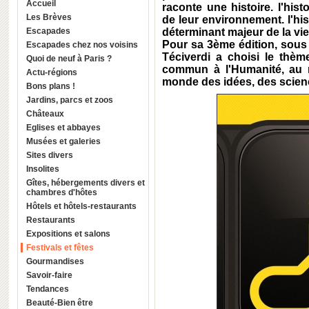
Accueil
raconte une histoire. l'hi
Les Brèves
de leur environnement. l'his
Escapades
déterminant majeur de la vi
Pour sa 3ème édition, sous 
Escapades chez nos voisins
Téciverdi a choisi le thè
Quoi de neuf à Paris ?
commun à l'Humanité, au 
Actu-régions
monde des idées, des scienc
Bons plans !
Jardins, parcs et zoos
Châteaux
Eglises et abbayes
Musées et galeries
Sites divers
Insolites
Gîtes, hébergements divers et
chambres d'hôtes
Hôtels et hôtels-restaurants
Restaurants
Expositions et salons
Festivals et fêtes
Gourmandises
Savoir-faire
Tendances
Beauté-Bien être