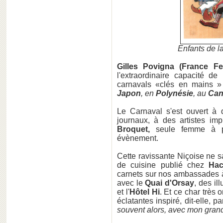
Enfants de
Gilles Povigna (France Fes
l'extraordinaire capacité de
carnavals «clés en mains »
Japon
, en
Polynésie
, au
Can
Le Carnaval s'est ouvert à 
journaux, à des artistes i
Broquet,
seule femme à par
évènement.
Cette ravissante Niçoise ne sa
de cuisine publié chez
Hac
carnets sur nos ambassades à
avec le
Quai d'Orsay
, des il
et l'
Hôtel Hi
. Et ce char très o
éclatantes inspiré, dit-elle, 
souvent alors, avec mon grand-