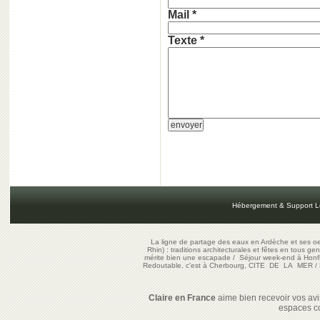
Mail *
Texte *
Hébergement & Support L
La ligne de partage des eaux en Ardèche et ses oe
Rhin) : traditions architecturales et fêtes en tous ge
mérite bien une escapade
/
Séjour week-end à Honf
Redoutable, c'est à Cherbourg, CITE DE LA MER
/
Claire en France
aime bien recevoir vos avis
espaces c