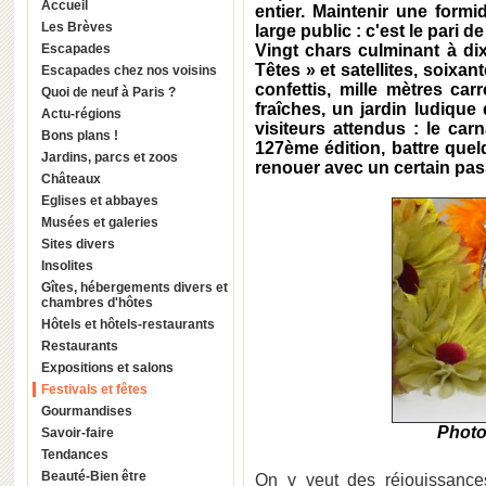
Accueil
entier. Maintenir une formi
Les Brèves
large public : c'est le pari de
Escapades
Vingt chars culminant à di
Têtes » et satellites, soixan
Escapades chez nos voisins
confettis, mille mètres car
Quoi de neuf à Paris ?
fraîches, un jardin ludique
Actu-régions
visiteurs attendus : le car
Bons plans !
127ème édition, battre quel
Jardins, parcs et zoos
renouer avec un certain pas
Châteaux
Eglises et abbayes
Musées et galeries
Sites divers
Insolites
Gîtes, hébergements divers et
chambres d'hôtes
Hôtels et hôtels-restaurants
Restaurants
Expositions et salons
Festivals et fêtes
Gourmandises
Photo
Savoir-faire
Tendances
Beauté-Bien être
On y veut des réjouissances