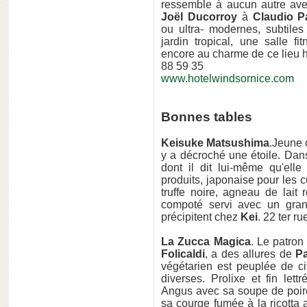
ressemble à aucun autre ave
Joël Ducorroy
à
Claudio P
ou ultra- modernes, subtile
jardin tropical, une salle f
encore au charme de ce lieu 
88 59 35
www.hotelwindsornice.com
Bonnes tables
Keisuke Matsushima
.Jeune 
y a décroché une étoile. Dan
dont il dit lui-même qu'elle
produits, japonaise pour les c
truffe noire, agneau de lait 
compoté servi avec un grani
précipitent chez
Kei
. 22 ter r
La Zucca Magica
. Le patron
Folicaldi
, a des allures de
Pa
végétarien est peuplée de cit
diverses. Prolixe et fin lettr
Angus avec sa soupe de poirea
sa courge fumée à la ricott