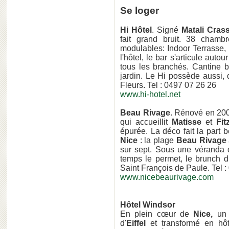
Se loger
Hi Hôtel
. Signé
Matali Cras
fait grand bruit. 38 chamb
modulables: Indoor Terrass
l'hôtel, le bar s'articule auto
tous les branchés. Cantine b
jardin. Le Hi possède aussi,
Fleurs. Tel : 0497 07 26 26
www.hi-hotel.net
Beau Rivage
. Rénové en 20
qui accueillit
Matisse
et
Fi
épurée. La déco fait la part b
Nice
: la plage
Beau Rivage
sur sept. Sous une véranda c
temps le permet, le brunch 
Saint François de Paule. Tel :
www.nicebeaurivage.com
Hôtel Windsor
En plein cœur de
Nice,
un 
d'
Eiffel
et transformé en hôt