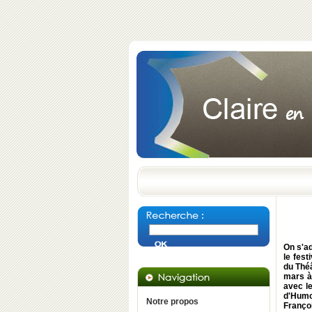
On s'ad
le fes
du Théâ
mars à
avec l
d'Humo
Notre propos
Françoi