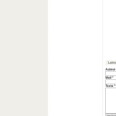
Lais
Auteur
Mail *
Texte *