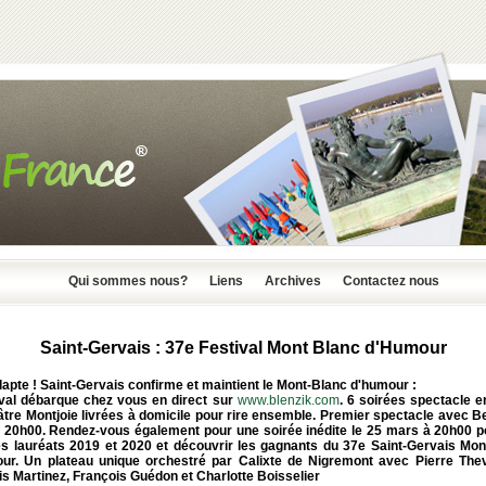
Qui sommes nous?
Liens
Archives
Contactez nous
Saint-Gervais : 37e Festival Mont Blanc d'Humour
apte ! Saint-Gervais confirme et maintient le Mont-Blanc d'humour :
tival débarque chez vous en direct sur
www.blenzik.com
. 6 soirées spectacle e
tre Montjoie livrées à domicile pour rire ensemble. Premier spectacle avec B
 20h00. Rendez-vous également pour une soirée inédite le 25 mars à 20h00 po
es lauréats 2019 et 2020 et découvrir les gagnants du 37e Saint-Gervais Mon
ur. Un plateau unique orchestré par Calixte de Nigremont avec Pierre The
s Martinez, François Guédon et Charlotte Boisselier