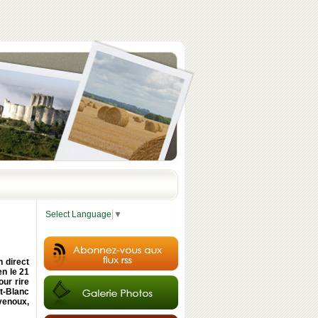
Select Language
▼
n direct
en le 21
ur rire
t-Blanc
venoux,