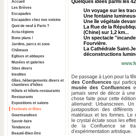
Quelques idées parmi les 42 
Accueil
Les Brèves
Un voyage sur les trac
Escapades
Une fontaine lumineuse
Escapades chez nos voisins
Une île végétale devan
Quoi de neuf à Paris ?
La Rue de la Républiqu
Actu-régions
(Chine) sur 1,2 km...
Un spectacle "incandes
Bons plans !
Fourvière.
Jardins, parcs et zoos
La Cathédrale Saint-Je
Châteaux
déconstructions lumin
Eglises et abbayes
Musées et galeries
www.fe
Sites divers
Insolites
De passage à Lyon pour la fê
Gîtes, hébergements divers et
des Confluences
qui partici
chambres d'hôtes
musée des Confluences
et
Hôtels et hôtels-restaurants
jamais servi de décor à une 
Restaurants
chose faite pour cette édition
Expositions et salons
allemand: Urbanscreen. Un 
Festivals et fêtes
juxtaposition des différen
matériaux et les formes. Le
Gourmandises
le crystal éclate sous les effe
Savoir-faire
de la Confluence se tr
Tendances
d'expérimentation artistique.
Beauté-Bien être