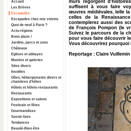
murs regorgent d'histoir
Accueil
suffisent à vous faire v
Les Brèves
œuvres médiévales, telle la
Escapades
celles de la Renaissanc
Escapades chez nos voisins
contemplerez aussi des scu
Quoi de neuf à Paris ?
de François Pompon (le vra
Actu-régions
Suivez le parcours de la cho
Bons plans !
pour vous faire découvrir le
Jardins, parcs et zoos
Vous découvrirez pourquoi l
Châteaux
Reportage : Claire Vuillemin
Eglises et abbayes
Musées et galeries
Sites divers
Insolites
Gîtes, hébergements divers et
chambres d'hôtes
Hôtels et hôtels-restaurants
Restaurants
Expositions et salons
Festivals et fêtes
Gourmandises
Savoir-faire
Tendances
Beauté-Bien être