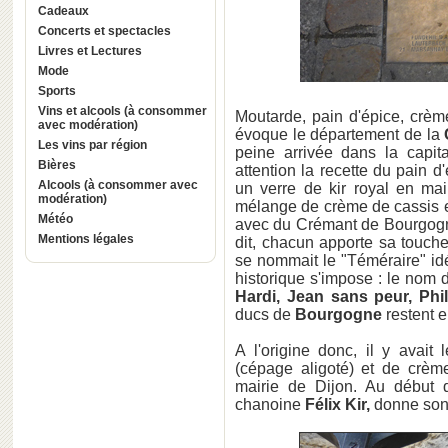
Cadeaux
Concerts et spectacles
Livres et Lectures
Mode
Sports
Vins et alcools (à consommer
Moutarde, pain d'épice, crèm
avec modération)
évoque le département de la
Les vins par région
peine arrivée dans la capi
Bières
attention la recette du pain d
Alcools (à consommer avec
un verre de kir royal en mai
modération)
mélange de crème de cassis et 
Météo
avec du Crémant de Bourgogne
Mentions légales
dit, chacun apporte sa touch
se nommait le "Téméraire" id
historique s'impose : le nom
Hardi, Jean sans peur, Phi
ducs de
Bourgogne
restent en
A l'origine donc, il y avait
(cépage aligoté) et de crème
mairie de Dijon. Au début 
chanoine
Félix Kir,
donne son 