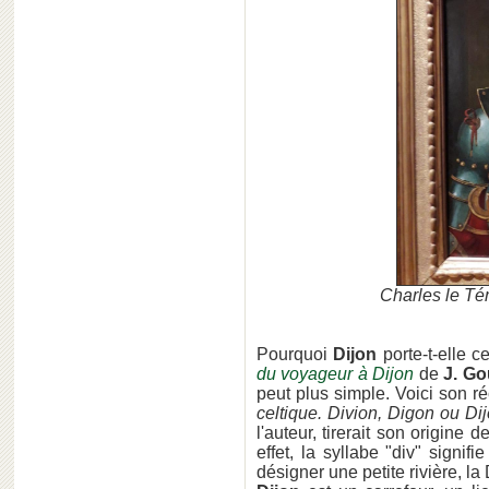
Charles le Tém
Pourquoi
Dijon
porte-t-elle 
du voyageur à Dijon
de
J. G
peut plus simple. Voici son réc
celtique. Divion, Digon ou Di
l'auteur, tirerait son origine 
effet, la syllabe "div" signif
désigner une petite rivière, l