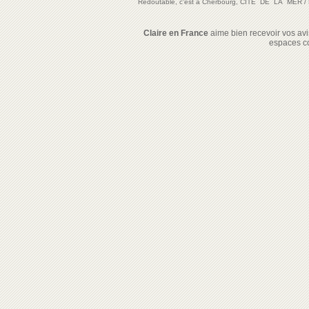
Redoutable, c'est à Cherbourg, CITE DE LA MER
/
Claire en France
aime bien recevoir vos avis
espaces c