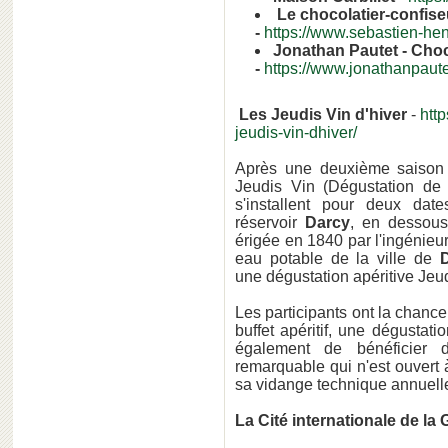
Le chocolatier-confis
-
https://www.sebastien-he
Jonathan Pautet - Choc
-
https://www.jonathanpautet
Les Jeudis Vin d'hiver
-
http
jeudis-vin-dhiver/
Après une deuxième saison 
Jeudis Vin (Dégustation de
s'installent pour deux dat
réservoir
Darcy
, en dessous
érigée en 1840 par l'ingénieu
eau potable de la ville de
D
une dégustation apéritive Jeud
Les participants ont la chanc
buffet apéritif, une dégustat
également de bénéficier d
remarquable qui n'est ouvert 
sa vidange technique annuell
La Cité internationale de la