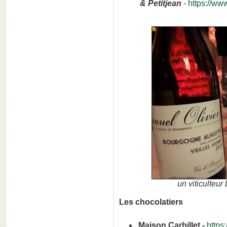
& Petitjean
-
https://ww
un viticulteu
Les chocolatiers
Maison Carbillet -
https