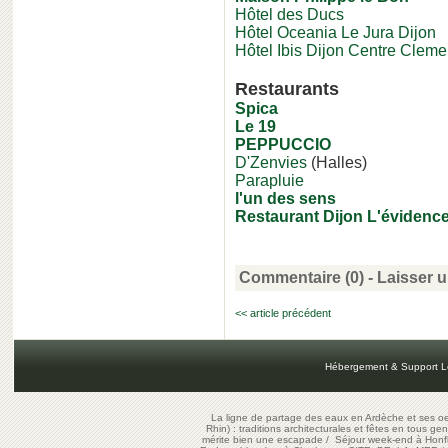
Hôtel des Ducs
Hôtel Oceania Le Jura Dijon
Hôtel Ibis Dijon Centre Clem
Restaurants
Spica
Le 19
PEPPUCCIO
D'Zenvies
(Halles)
Parapluie
l'un des sens
Restaurant Dijon L'évidenc
Commentaire (0) -
Laisser 
<< article précédent
Hébergement & Support L
La ligne de partage des eaux en Ardèche et ses oe
Rhin) : traditions architecturales et fêtes en tous ge
mérite bien une escapade
/
Séjour week-end à Honf