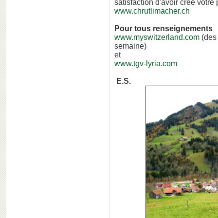
satisfaction d'avoir créé votr
www.chrutlimacher.ch
Pour tous renseignements
www.myswitzerland.com
(des 
semaine)
et
www.tgv-lyria.com
E.S.