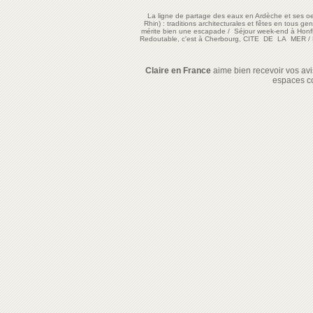
La ligne de partage des eaux en Ardèche et ses oe
Rhin) : traditions architecturales et fêtes en tous ge
mérite bien une escapade
/
Séjour week-end à Honf
Redoutable, c'est à Cherbourg, CITE DE LA MER
/
Claire en France
aime bien recevoir vos avis
espaces c