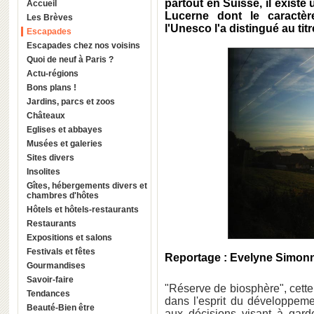
partout en Suisse, il existe
Accueil
Lucerne dont le caractèr
Les Brèves
l'Unesco l'a distingué au tit
Escapades
Escapades chez nos voisins
Quoi de neuf à Paris ?
Actu-régions
Bons plans !
Jardins, parcs et zoos
Châteaux
Eglises et abbayes
Musées et galeries
Sites divers
Insolites
Gîtes, hébergements divers et
chambres d'hôtes
Hôtels et hôtels-restaurants
Restaurants
Expositions et salons
Festivals et fêtes
Reportage : Evelyne Simon
Gourmandises
Savoir-faire
"Réserve de biosphère", cett
Tendances
dans l'esprit du développemen
Beauté-Bien être
aux décisions visant à garde