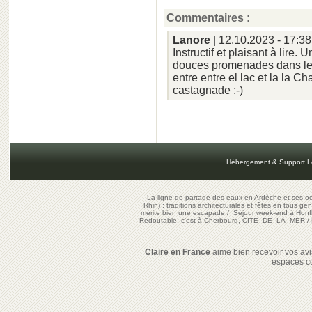
Commentaires :
Lanore
| 12.10.2023 - 17:38
Instructif et plaisant à lire.
douces promenades dans le
entre entre el lac et la la C
castagnade ;-)
Hébergement & Support L
La ligne de partage des eaux en Ardèche et ses oe
Rhin) : traditions architecturales et fêtes en tous ge
mérite bien une escapade
/
Séjour week-end à Honf
Redoutable, c'est à Cherbourg, CITE DE LA MER
/
Claire en France
aime bien recevoir vos avis
espaces c