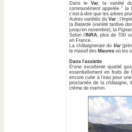
Dans le
Var
, la variété 
communément appelée "
la
c'est-à-dire que les arbres pr
Autres variétés du
Var
: l'
Impé
la
Batarde
(variété tardive don
jusqu'en novembre), la
Pignan
Selon l'
INRA
, plus de 700 va
en France.
La châtaigneraie du
Var
(près
le massif des
Maures
où les s
Dans l'assiette
D'une excellente qualité gu
essentiellement en fruits de
encore cuite à l'eau pour une
proclamée de la châtaigne, i
crème de marron.