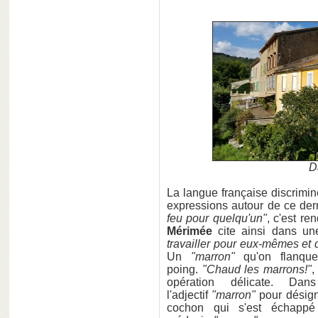
D
La langue française discrimin
expressions autour de ce der
feu pour quelqu'un"
, c'est r
Mérimée
cite ainsi dans u
travailler pour eux-mêmes et q
Un
"marron"
qu'on flanque
poing.
"Chaud les marrons!"
,
opération délicate. Da
l'adjectif
"marron"
pour désign
cochon qui s'est échappé