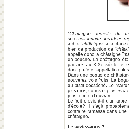
"Châtaigne: femelle du ma
son
Dictionnaire des idées r
à dire
"châtaigne"
à la place 
bien de production de
"châta
appelle donc la châtaigne
"ma
en bouche. La châtaigne étai
pauvres au XIXe siècle, et e
donc préféré l'appellation plu
Dans une bogue de châtaigne
trouverez trois fruits. La bog
du pistil desséché. Le marro
pics drus, courts et plus espa
plus rond en l'ouvrant.
Le fruit provient-il d'un arbr
d'école? Il s'agit probableme
contraire ramassé dans une f
châtaigne.
Le saviez-vous ?