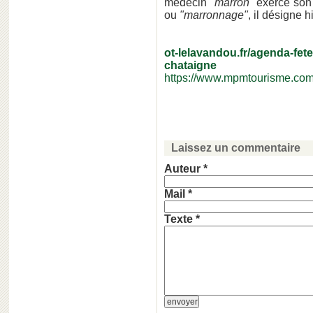
médecin
"marron"
exerce son 
ou
"marronnage"
, il désigne 
ot-lelavandou.fr/agenda-fet
chataigne
https://www.mpmtourisme.com
Laissez un commentaire
Auteur *
Mail *
Texte *