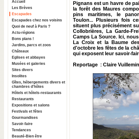
Accueil
Pignans est un havre de pa
Les Brèves
la forêt des Maures compos
Escapades
pins maritimes, le pan
Toulon... Plusieurs fois c
Escapades chez nos voisins
situent plus précisément s
Quoi de neuf à Paris ?
Collobrières, La Garde-Fr
Actu-régions
Camps La Source. Ici, nous
Bons plans !
La Croix et la Baume des
Jardins, parcs et zoos
d'octobre les fêtes de la c
Châteaux
qui exposent leur savoir-fair
Eglises et abbayes
Musées et galeries
Reportage : Claire Vuillemi
Sites divers
Insolites
Gîtes, hébergements divers et
chambres d'hôtes
Hôtels et hôtels-restaurants
Restaurants
Expositions et salons
Festivals et fêtes
Gourmandises
Savoir-faire
Tendances
Beauté-Bien être