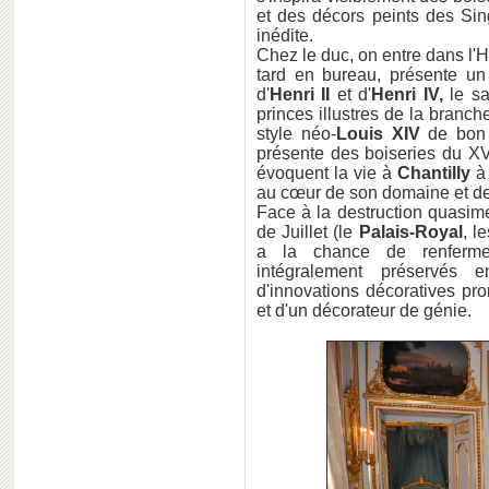
et des décors peints des Sing
inédite.
Chez le duc, on entre dans l'H
tard en bureau, présente un
d'
Henri II
et d'
Henri IV,
le s
princes illustres de la branc
style néo-
Louis XIV
de bon 
présente des boiseries du XV
évoquent la vie à
Chantilly
à 
au cœur de son domaine et de 
Face à la destruction quasime
de Juillet (le
Palais-Royal
, l
a la chance de renferme
intégralement préservés
d'innovations décoratives pr
et d'un décorateur de génie.