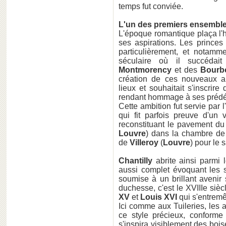
temps fut conviée.
L'un des premiers ensemble
L'époque romantique plaça l'
ses aspirations. Les princes 
particulièrement, et notamm
séculaire où il succédait
Montmorency
et des
Bourb
création de ces nouveaux ap
lieux et souhaitait s'inscrir
rendant hommage à ses prédé
Cette ambition fut servie par l
qui fit parfois preuve d'un 
reconstituant le pavement du p
Louvre
) dans la chambre de
de
Villeroy
(
Louvre
) pour le 
Chantilly
abrite ainsi parmi 
aussi complet évoquant les s
soumise à un brillant avenir
duchesse, c'est le XVIIIe sièc
XV
et
Louis XVI
qui s'entremê
Ici comme aux Tuileries, les
ce style précieux, conforme
s'inspira visiblement des bo