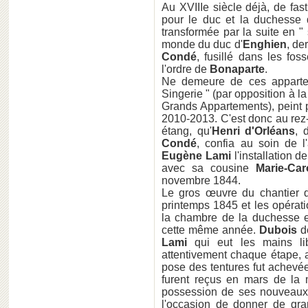
Au XVIIIe siècle déjà, de fa
pour le duc et la duchesse
transformée par la suite en " 
monde du duc d'
Enghien
, de
Condé
, fusillé dans les fo
l'ordre de
Bonaparte
.
Ne demeure de ces appartem
Singerie " (par opposition à l
Grands Appartements), peint
2010-2013. C'est donc au rez
étang, qu'
Henri d'Orléans
, 
Condé
, confia au soin de l
Eugène Lami
l'installation 
avec sa cousine
Marie-Car
novembre 1844.
Le gros œuvre du chantier 
printemps 1845 et les opérat
la chambre de la duchesse et
cette même année.
Dubois
dé
Lami
qui eut les mains li
attentivement chaque étape, a
pose des tentures fut achevée
furent reçus en mars de la
possession de ses nouveaux 
l'occasion de donner de gran