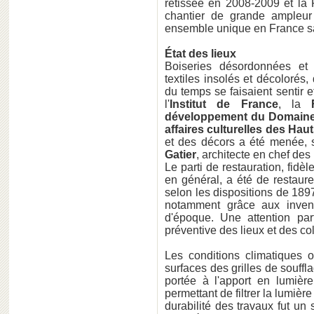
retissée en 2008-2009 et la 
chantier de grande ampleur
ensemble unique en France sa
État des lieux
Boiseries désordonnées et g
textiles insolés et décolorés,
du temps se faisaient sentir e
l'
Institut de France
, la
développement du Domaine 
affaires culturelles des Hau
et des décors a été menée, 
Gatier
, architecte en chef de
Le parti de restauration, fidè
en général, a été de restaure
selon les dispositions de 1897
notamment grâce aux invent
d'époque. Une attention par
préventive des lieux et des col
Les conditions climatiques 
surfaces des grilles de souffl
portée à l'apport en lumière
permettant de filtrer la lumièr
durabilité des travaux fut un 