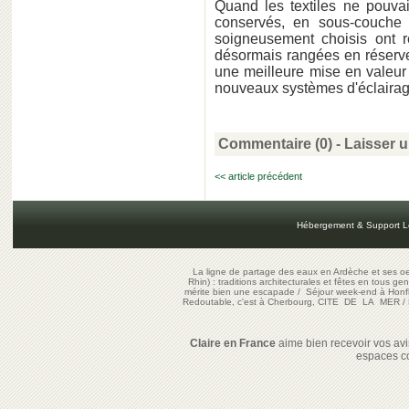
Quand les textiles ne pouvai
conservés, en sous-couche 
soigneusement choisis ont 
désormais rangées en réserve.
une meilleure mise en valeu
nouveaux systèmes d'éclairag
Commentaire (0) -
Laisser 
<< article précédent
Hébergement & Support L
La ligne de partage des eaux en Ardèche et ses oe
Rhin) : traditions architecturales et fêtes en tous ge
mérite bien une escapade
/
Séjour week-end à Honf
Redoutable, c'est à Cherbourg, CITE DE LA MER
/
Claire en France
aime bien recevoir vos avis
espaces c