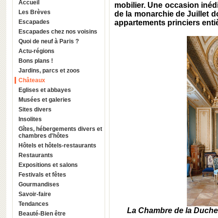
Accueil
mobilier. Une occasion inédit
Les Brèves
de la monarchie de Juillet d
Escapades
appartements princiers ent
Escapades chez nos voisins
Quoi de neuf à Paris ?
Actu-régions
Bons plans !
Jardins, parcs et zoos
Châteaux
Eglises et abbayes
Musées et galeries
Sites divers
Insolites
Gîtes, hébergements divers et
chambres d'hôtes
Hôtels et hôtels-restaurants
Restaurants
Expositions et salons
Festivals et fêtes
Gourmandises
Savoir-faire
Tendances
La Chambre de la Duches
Beauté-Bien être