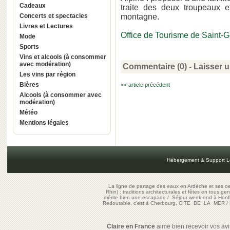
Cadeaux
traite des deux troupeaux e
Concerts et spectacles
montagne.
Livres et Lectures
Office de Tourisme de Saint-
Mode
Sports
Vins et alcools (à consommer
avec modération)
Commentaire (0) -
Laisser 
Les vins par région
Bières
<< article précédent
Alcools (à consommer avec
modération)
Météo
Mentions légales
Hébergement & Support L
La ligne de partage des eaux en Ardèche et ses oe
Rhin) : traditions architecturales et fêtes en tous ge
mérite bien une escapade
/
Séjour week-end à Honf
Redoutable, c'est à Cherbourg, CITE DE LA MER
/
Claire en France
aime bien recevoir vos avis