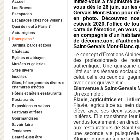
initiez-vous à l'alpinisme
Accueil
vous dès le 26 juin, sur le
Les Brèves
Gervais Mont-Blanc pour dé
Escapades
en photo. Découvrez nos 
Escapades chez nos voisins
estivale 2020, l'office de t
Quoi de neuf à Paris ?
carte de l'émotion, en vous
Actu-régions
en compagnie d'un habitant
Bons plans !
de déconnexion, d'authentici
Jardins, parcs et zoos
Saint-Gervais Mont-Blanc qu'
Châteaux
Le concept d'Émotions Alpines 
Eglises et abbayes
des professionnels de notr
Musées et galeries
authentique. Une quinzaine 
Sites divers
l'été sur les réseaux sociaux
Insolites
celui, celle ou ceux qui gag
avec ceux qui vivent ici.
Gîtes, hébergements divers et
chambres d'hôtes
Bienvenue à Saint-Gervais 
Hôtels et hôtels-restaurants
Un exemple :
Flavie, agricultrice et... infi
Restaurants
Flavie, agricultrice au sei
Expositions et salons
élève avec ses deux associ
Festivals et fêtes
laitières. Elle transforme leur
Gourmandises
vendus localement : en direct 
Savoir-faire
aux restaurateurs de Saint-Ger
Tendances
une seconde vie puisqu'elle
Beauté-Bien être
Alpine : proposer à une famill