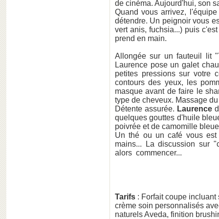
de cinéma. Aujourd'hui, son sa
Quand vous arrivez, l'équipe 
détendre. Un peignoir vous est
vert anis, fuchsia...) puis c'es
prend en main.
Allongée sur un fauteuil lit 
Laurence pose un galet chaud
petites pressions sur votre 
contours des yeux, les pomm
masque avant de faire le sha
type de cheveux. Massage du c
Détente assurée.
Laurence
d
quelques gouttes d'huile bleu
poivrée et de camomille bleue 
Un thé ou un café vous est o
mains... La discussion sur "
alors commencer...
Tarifs
: Forfait coupe incluan
crème soin personnalisés avec
naturels Aveda, finition brushi