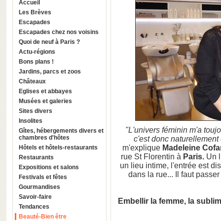
Accueil
Les Brèves
Escapades
Escapades chez nos voisins
Quoi de neuf à Paris ?
Actu-régions
Bons plans !
Jardins, parcs et zoos
Châteaux
Eglises et abbayes
Musées et galeries
Sites divers
Insolites
"L'univers féminin m'a toujo
Gîtes, hébergements divers et
chambres d'hôtes
c'est donc naturellement 
m'explique
Madeleine Cof
Hôtels et hôtels-restaurants
rue St Florentin à
Paris.
Un l
Restaurants
un lieu intime, l'entrée est 
Expositions et salons
dans la rue... Il faut passe
Festivals et fêtes
Gourmandises
Savoir-faire
Embellir la femme, la subli
Tendances
Beauté-Bien être