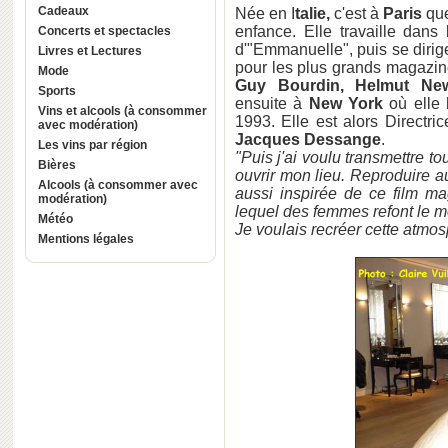
Cadeaux
Née en I
talie,
c'est à
Paris
qu
enfance. Elle travaille dans
Concerts et spectacles
d'"Emmanuelle", puis se dirige
Livres et Lectures
pour les plus grands magaz
Mode
Guy Bourdin, Helmut New
Sports
ensuite à
New York
où elle 
Vins et alcools (à consommer
1993. Elle est alors Directric
avec modération)
Jacques Dessange
.
Les vins par région
"Puis j'ai voulu transmettre to
Bières
ouvrir mon lieu. Reproduire a
Alcools (à consommer avec
aussi inspirée de ce film m
modération)
lequel des femmes refont le mo
Météo
Je voulais recréer cette atmo
Mentions légales