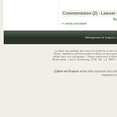
Commentaires (2)
-
Laisser
Re
<< article précédent
Hébergement & Support L
La ligne de partage des eaux en Ardèche et ses oe
Rhin) : traditions architecturales et fêtes en tous ge
mérite bien une escapade
/
Séjour week-end à Honf
Redoutable, c'est à Cherbourg, CITE DE LA MER
/
Claire en France
aime bien recevoir vos avis
espaces c