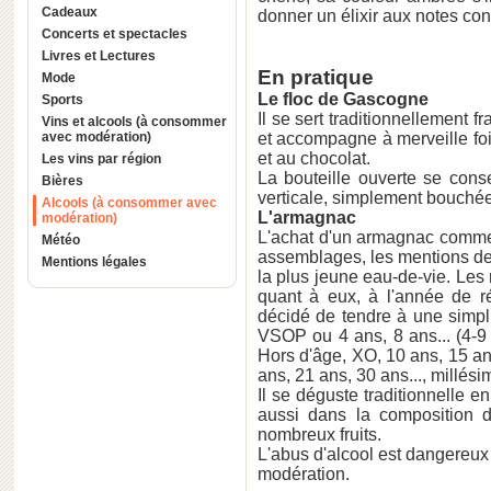
Cadeaux
donner un élixir aux notes con
Concerts et spectacles
Livres et Lectures
En pratique
Mode
Le floc de Gascogne
Sports
Il se sert traditionnellement fr
Vins et alcools (à consommer
avec modération)
et accompagne à merveille foi
et au chocolat.
Les vins par région
La bouteille ouverte se conse
Bières
verticale, simplement bouchée
Alcools (à consommer avec
L'armagnac
modération)
L'achat d'un armagnac commen
Météo
assemblages, les mentions de v
Mentions légales
la plus jeune eau-de-vie. Le
quant à eux, à l'année de ré
décidé de tendre à une simplif
VSOP ou 4 ans, 8 ans... (4-9 
Hors d'âge, XO, 10 ans, 15 an
ans, 21 ans, 30 ans..., millési
Il se déguste traditionnelle e
aussi dans la composition d
nombreux fruits.
L'abus d'alcool est dangereu
modération.