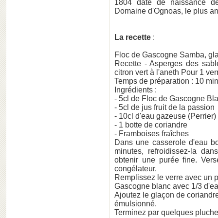
1804 date de naissance de 
Domaine d'Ognoas, le plus an
La recette
:
Floc de Gascogne Samba, glaço
Recette - Asperges des sabl
citron vert à l'aneth Pour 1 ver
Temps de préparation : 10 mi
Ingrédients :
- 5cl de Floc de Gascogne Bl
- 5cl de jus fruit de la passion
- 10cl d'eau gazeuse (Perrier)
- 1 botte de coriandre
- Framboises fraîches
Dans une casserole d'eau bou
minutes, refroidissez-la da
obtenir une purée fine. Ver
congélateur.
Remplissez le verre avec un p
Gascogne blanc avec 1/3 d'e
Ajoutez le glaçon de coriandre 
émulsionné.
Terminez par quelques pluche