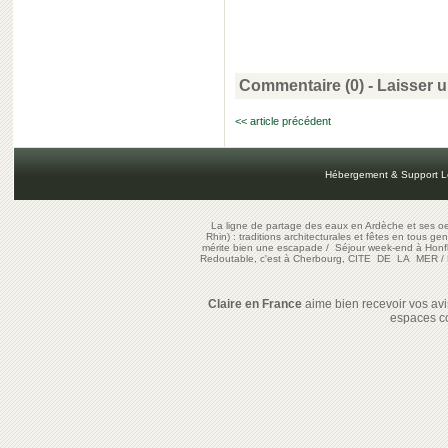
Commentaire (0) -
Laisser 
<< article précédent
Hébergement & Support L
La ligne de partage des eaux en Ardèche et ses oe
Rhin) : traditions architecturales et fêtes en tous ge
mérite bien une escapade
/
Séjour week-end à Honf
Redoutable, c'est à Cherbourg, CITE DE LA MER
/
Claire en France
aime bien recevoir vos avis
espaces c