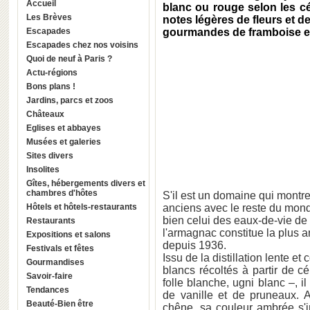
Accueil
blanc ou rouge selon les cép
Les Brèves
notes légères de fleurs et d
Escapades
gourmandes de framboise et
Escapades chez nos voisins
Quoi de neuf à Paris ?
Actu-régions
Bons plans !
Jardins, parcs et zoos
Châteaux
Eglises et abbayes
Musées et galeries
Sites divers
Insolites
Gîtes, hébergements divers et
chambres d'hôtes
S'il est un domaine qui montre 
Hôtels et hôtels-restaurants
anciens avec le reste du monde
bien celui des eaux-de-vie de
Restaurants
l'armagnac constitue la plus 
Expositions et salons
depuis 1936.
Festivals et fêtes
Issu de la distillation lente e
Gourmandises
blancs récoltés à partir de 
Savoir-faire
folle blanche, ugni blanc –, i
Tendances
de vanille et de pruneaux. A
Beauté-Bien être
chêne, sa couleur ambrée s'i