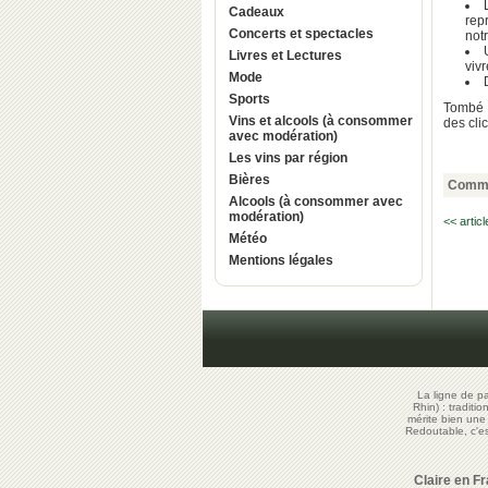
Cadeaux
rep
Concerts et spectacles
notr
Livres et Lectures
viv
Mode
Sports
Tombé
Vins et alcools (à consommer
des cli
avec modération)
Les vins par région
Bières
Comme
Alcools (à consommer avec
modération)
<< artic
Météo
Mentions légales
La ligne de p
Rhin) : traditi
mérite bien un
Redoutable, c'
Claire en F