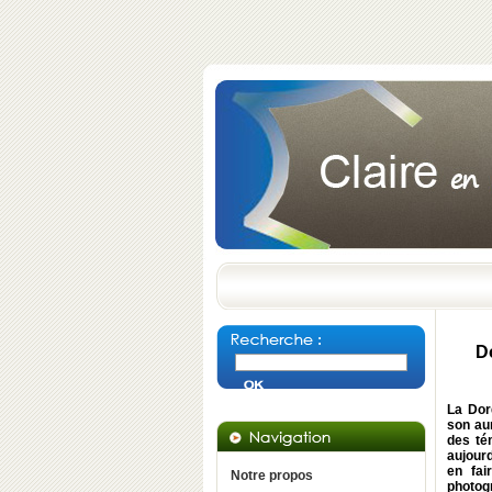
Do
La Dor
son au
des té
aujourd
en fai
Notre propos
photog