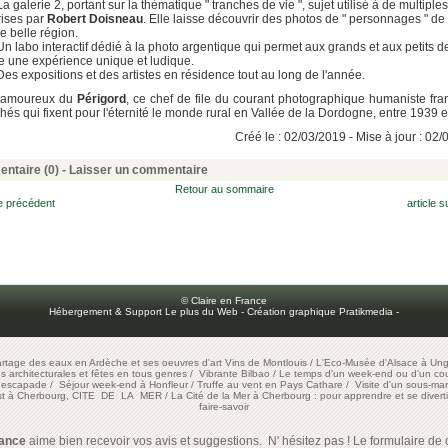
La galerie 2, portant sur la thématique " tranches de vie ", sujet utilisé à de multiples
rises par
Robert Doisneau
. Elle laisse découvrir des photos de " personnages " de
e belle région.
Un labo interactif dédié à la photo argentique qui permet aux grands et aux petits d
re une expérience unique et ludique.
Des expositions et des artistes en résidence tout au long de l'année.
 amoureux du
Périgord
, ce chef de file du courant photographique humaniste franç
chés qui fixent pour l'éternité le monde rural en Vallée de la Dordogne, entre 1939 e
Créé le : 02/03/2019 - Mise à jour : 02
ntaire (0) -
Laisser un commentaire
Retour au sommaire
le précédent
article s
© Claire en France
Hébergement & Support Le plus du Web
-
Création graphique Pratikmedia
-
artage des eaux en Ardèche et ses oeuvres d'art
Vins de Montlouis
/
L'Eco-Musée d'Alsace à Ung
ons architecturales et fêtes en tous genres
/
Vibrante Bilbao
/
Le temps d'un week-end ou d'un cour
e escapade
/
Séjour week-end à Honfleur
/
Truffe au vent en Pays Cathare
/
Visite d'un sous-mar
est à Cherbourg, CITE DE LA MER
/
La Cité de la Mer à Cherbourg : pour apprendre et se diverti
faire-savoir
rance
aime bien recevoir vos avis et suggestions. N' hésitez pas ! Le formulaire de c