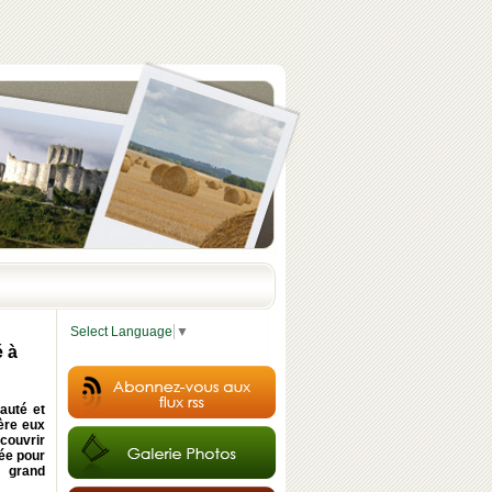
Select Language
▼
é à
auté et
ère eux
couvrir
tée pour
u grand