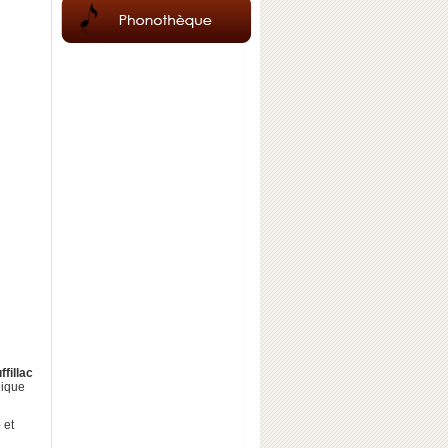
ffillac
hique
e
et