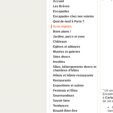
Accueil
Les Brèves
Escapades
Escapades chez nos voisins
Quoi de neuf à Paris ?
Actu-régions
Bons plans !
Jardins, parcs et zoos
Châteaux
Eglises et abbayes
Musées et galeries
Sites divers
Insolites
Gîtes, hébergements divers et
chambres d'hôtes
Hôtels et hôtels-restaurants
Restaurants
Expositions et salons
Festivals et fêtes
"
Un end
Encadré
Gourmandises
à
Carl
Savoir-faire
de cet 
Tendances
Beauté-Bien être
dan