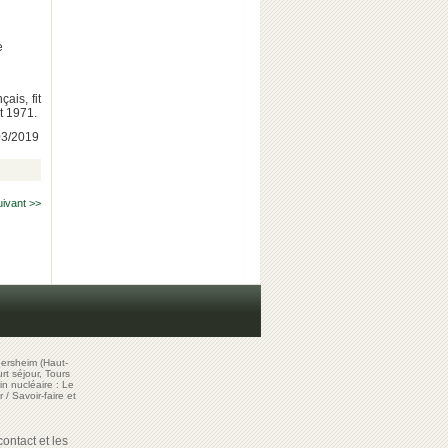
e
ais, fit
t 1971.
/03/2019
uivant >>
ersheim (Haut-
t séjour, Tours
in nucléaire : Le
r
/
Savoir-faire et
ontact et les