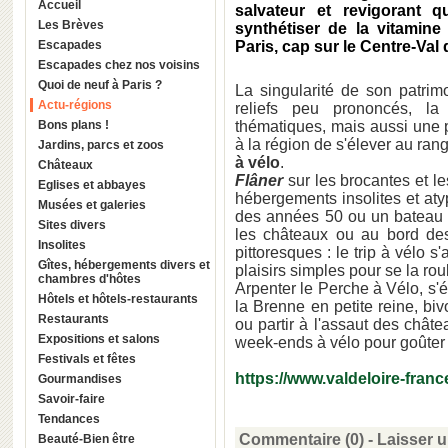
Accueil
salvateur et revigorant 
Les Brèves
synthétiser de la vitamin
Escapades
Paris, cap sur le Centre-Val 
Escapades chez nos voisins
Quoi de neuf à Paris ?
La singularité de son patrim
Actu-régions
reliefs peu prononcés, la 
Bons plans !
thématiques, mais aussi une p
à la région de s'élever au ran
Jardins, parcs et zoos
à vélo
.
Châteaux
Flâner
sur les brocantes et 
Eglises et abbayes
hébergements insolites et at
Musées et galeries
des années 50 ou un bateau 
Sites divers
les châteaux ou au bord de
Insolites
pittoresques : le trip à vélo 
Gîtes, hébergements divers et
plaisirs simples pour se la ro
chambres d'hôtes
Arpenter le Perche à Vélo, s'é
Hôtels et hôtels-restaurants
la Brenne en petite reine, biv
Restaurants
ou partir à l'assaut des châte
Expositions et salons
week-ends à vélo pour goûter 
Festivals et fêtes
https://www.valdeloire-fran
Gourmandises
Savoir-faire
Tendances
Commentaire (0) -
Laisser 
Beauté-Bien être