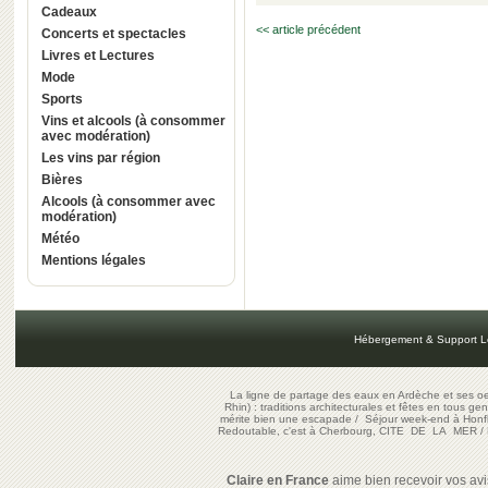
Cadeaux
<< article précédent
Concerts et spectacles
Livres et Lectures
Mode
Sports
Vins et alcools (à consommer
avec modération)
Les vins par région
Bières
Alcools (à consommer avec
modération)
Météo
Mentions légales
Hébergement & Support L
La ligne de partage des eaux en Ardèche et ses oe
Rhin) : traditions architecturales et fêtes en tous ge
mérite bien une escapade
/
Séjour week-end à Honf
Redoutable, c'est à Cherbourg, CITE DE LA MER
/
Claire en France
aime bien recevoir vos avis